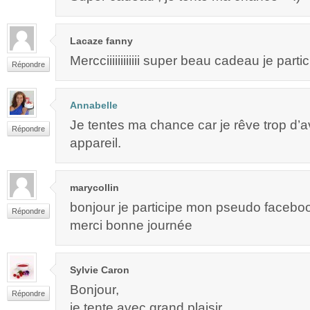
Lacaze fanny
Mercciiiiiiiiiiii super beau cadeau je parti
Répondre
Annabelle
Je tentes ma chance car je rêve trop d’av
Répondre
appareil.
marycollin
bonjour je participe mon pseudo faceboo
Répondre
merci bonne journée
Sylvie Caron
Bonjour,
Répondre
je tente avec grand plaisir