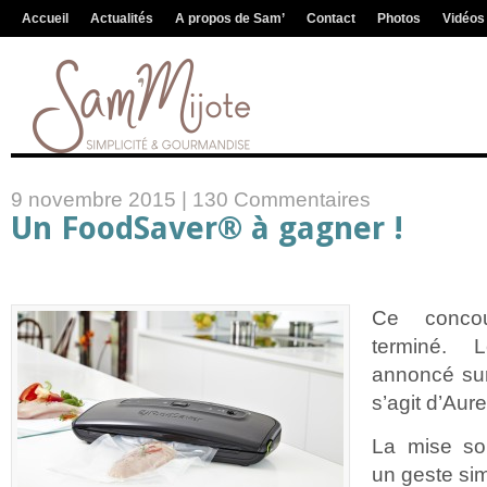
Accueil
Actualités
A propos de Sam’
Contact
Photos
Vidéos
9 novembre 2015 |
130 Commentaires
Un FoodSaver® à gagner !
Ce concou
terminé.
annoncé sur
s’agit d’Aur
La mise so
un geste sim