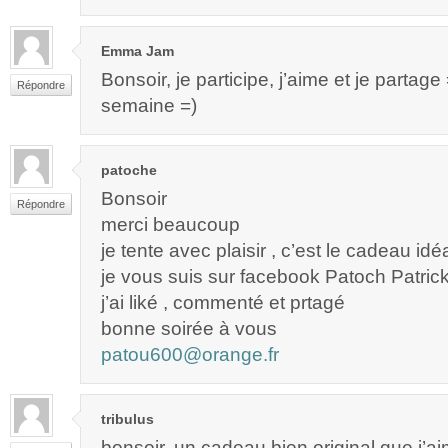
Emma Jam
Bonsoir, je participe, j’aime et je partag
Répondre
semaine =)
patoche
Bonsoir
Répondre
merci beaucoup
je tente avec plaisir , c’est le cadeau idé
je vous suis sur facebook Patoch Patric
j’ai liké , commenté et prtagé
bonne soirée à vous
patou600@orange.fr
tribulus
bonsoir, un cadeau bien original que j’