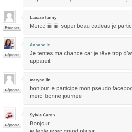
Lacaze fanny
Mercciiiiiiiiiiii super beau cadeau je parti
Répondre
Annabelle
Je tentes ma chance car je rêve trop d’av
Répondre
appareil.
marycollin
bonjour je participe mon pseudo faceboo
Répondre
merci bonne journée
Sylvie Caron
Bonjour,
Répondre
je tente avec grand plaisir