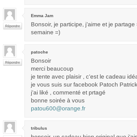
Emma Jam
Bonsoir, je participe, j’aime et je partag
Répondre
semaine =)
patoche
Bonsoir
Répondre
merci beaucoup
je tente avec plaisir , c’est le cadeau idé
je vous suis sur facebook Patoch Patric
j’ai liké , commenté et prtagé
bonne soirée à vous
patou600@orange.fr
tribulus
bonsoir, un cadeau bien original que j’