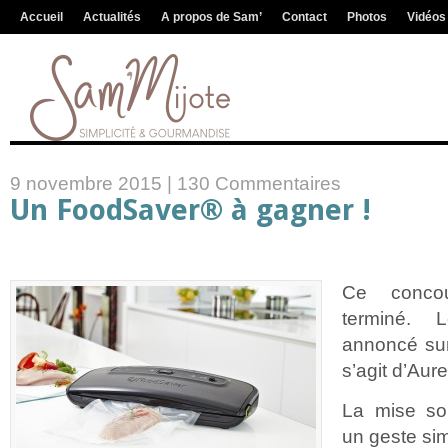
Accueil
Actualités
A propos de Sam’
Contact
Photos
Vidéos
9 novembre 2015 |
130 Commentaires
Un FoodSaver® à gagner !
Ce concou
terminé.
annoncé sur
s’agit d’Aur
La mise so
un geste sim