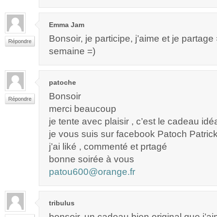
Emma Jam
Bonsoir, je participe, j’aime et je partag
Répondre
semaine =)
patoche
Bonsoir
Répondre
merci beaucoup
je tente avec plaisir , c’est le cadeau idé
je vous suis sur facebook Patoch Patric
j’ai liké , commenté et prtagé
bonne soirée à vous
patou600@orange.fr
tribulus
bonsoir, un cadeau bien original que j’