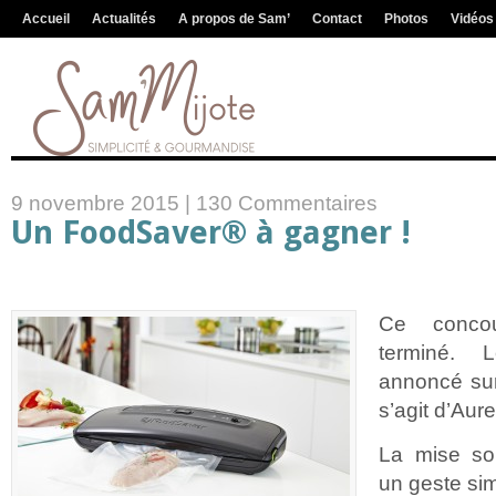
Accueil
Actualités
A propos de Sam’
Contact
Photos
Vidéos
9 novembre 2015 |
130 Commentaires
Un FoodSaver® à gagner !
Ce concou
terminé.
annoncé sur
s’agit d’Aur
La mise so
un geste sim