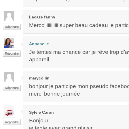
Lacaze fanny
Mercciiiiiiiiiiii super beau cadeau je parti
Répondre
Annabelle
Je tentes ma chance car je rêve trop d’av
Répondre
appareil.
marycollin
bonjour je participe mon pseudo faceboo
Répondre
merci bonne journée
Sylvie Caron
Bonjour,
Répondre
je tente avec grand plaisir