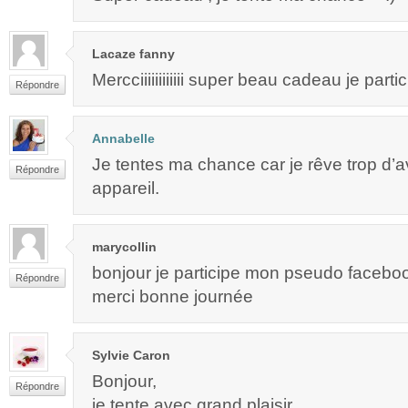
Lacaze fanny
Mercciiiiiiiiiiii super beau cadeau je parti
Répondre
Annabelle
Je tentes ma chance car je rêve trop d’av
Répondre
appareil.
marycollin
bonjour je participe mon pseudo faceboo
Répondre
merci bonne journée
Sylvie Caron
Bonjour,
Répondre
je tente avec grand plaisir