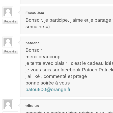
Emma Jam
Bonsoir, je participe, j’aime et je partag
Répondre
semaine =)
patoche
Bonsoir
Répondre
merci beaucoup
je tente avec plaisir , c’est le cadeau idé
je vous suis sur facebook Patoch Patric
j’ai liké , commenté et prtagé
bonne soirée à vous
patou600@orange.fr
tribulus
bonsoir, un cadeau bien original que j’