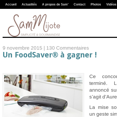
Accueil
Actualités
A propos de Sam’
Contact
Photos
Vidéos
9 novembre 2015 |
130 Commentaires
Un FoodSaver® à gagner !
Ce concou
terminé.
annoncé sur
s’agit d’Aur
La mise so
un geste sim