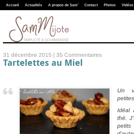
Accueil
Actualités
A propos de Sam’
Contact
Photos
Vidéos
31 décembre 2015 |
35 Commentaires
Tartelettes au Miel
Un v
petite
Idéal
thé. J
petit
d’auta