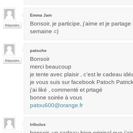
Emma Jam
Bonsoir, je participe, j’aime et je partag
Répondre
semaine =)
patoche
Bonsoir
Répondre
merci beaucoup
je tente avec plaisir , c’est le cadeau idé
je vous suis sur facebook Patoch Patric
j’ai liké , commenté et prtagé
bonne soirée à vous
patou600@orange.fr
tribulus
bonsoir, un cadeau bien original que j’