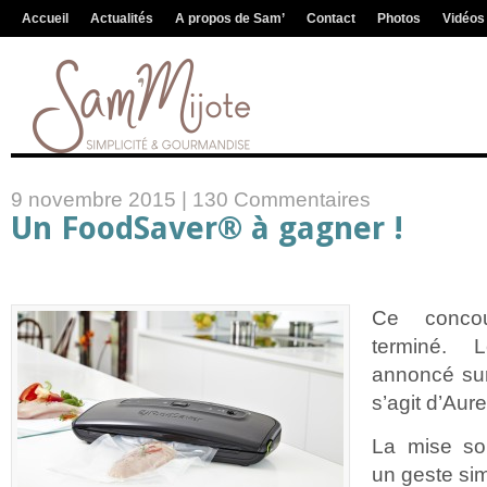
Accueil
Actualités
A propos de Sam’
Contact
Photos
Vidéos
9 novembre 2015 |
130 Commentaires
Un FoodSaver® à gagner !
Ce concou
terminé.
annoncé sur
s’agit d’Aur
La mise so
un geste sim