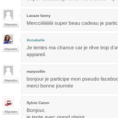
Lacaze fanny
Mercciiiiiiiiiiii super beau cadeau je parti
Répondre
Annabelle
Je tentes ma chance car je rêve trop d’av
Répondre
appareil.
marycollin
bonjour je participe mon pseudo faceboo
Répondre
merci bonne journée
Sylvie Caron
Bonjour,
Répondre
je tente avec grand plaisir