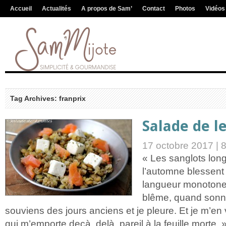
Accueil
Actualités
A propos de Sam’
Contact
Photos
Vidéos
Tag Archives: franprix
Salade de le
17 octobre 2017 |
« Les sanglots lon
l’automne blessen
langueur monotone.
blême, quand sonne
souviens des jours anciens et je pleure. Et je m’en
qui m’emporte deçà, delà, pareil à la feuille morte. 