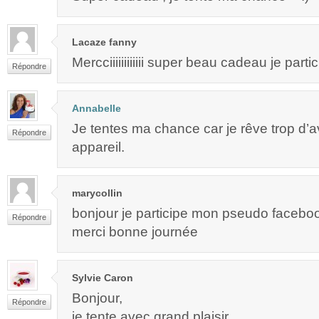
Lacaze fanny
Mercciiiiiiiiiiii super beau cadeau je parti
Répondre
Annabelle
Je tentes ma chance car je rêve trop d’av
Répondre
appareil.
marycollin
bonjour je participe mon pseudo faceboo
Répondre
merci bonne journée
Sylvie Caron
Bonjour,
Répondre
je tente avec grand plaisir