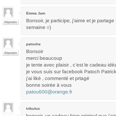
Emma Jam
Bonsoir, je participe, j’aime et je partag
Répondre
semaine =)
patoche
Bonsoir
Répondre
merci beaucoup
je tente avec plaisir , c’est le cadeau idé
je vous suis sur facebook Patoch Patric
j’ai liké , commenté et prtagé
bonne soirée à vous
patou600@orange.fr
tribulus
bonsoir, un cadeau bien original que j’