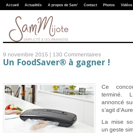
Accueil
Actualités
A propos de Sam’
Contact
Photos
Vidéos
9 novembre 2015 |
130 Commentaires
Un FoodSaver® à gagner !
Ce concou
terminé.
annoncé sur
s’agit d’Aur
La mise so
un geste sim