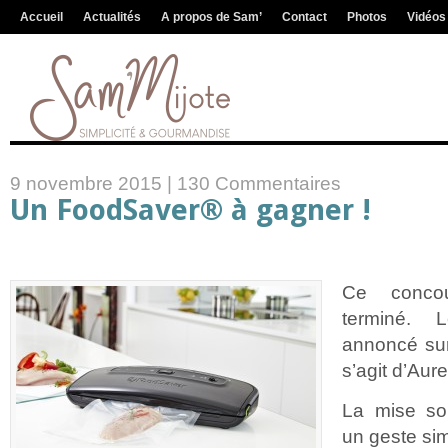
Accueil
Actualités
A propos de Sam’
Contact
Photos
Vidéos
9 novembre 2015 |
130 Commentaires
Un FoodSaver® à gagner !
Ce concou
terminé.
annoncé sur
s’agit d’Aur
La mise so
un geste sim