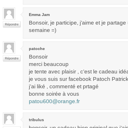
Emma Jam
Bonsoir, je participe, j’aime et je partag
Répondre
semaine =)
patoche
Bonsoir
Répondre
merci beaucoup
je tente avec plaisir , c’est le cadeau idé
je vous suis sur facebook Patoch Patric
j’ai liké , commenté et prtagé
bonne soirée à vous
patou600@orange.fr
tribulus
bonsoir, un cadeau bien original que j’