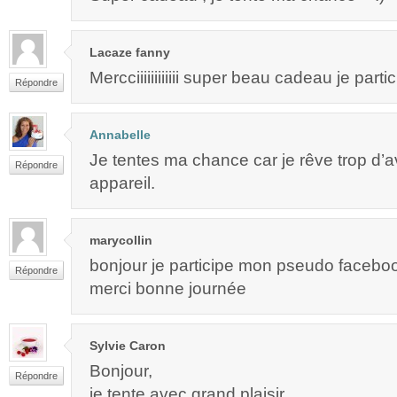
Lacaze fanny
Mercciiiiiiiiiiii super beau cadeau je parti
Répondre
Annabelle
Je tentes ma chance car je rêve trop d’av
Répondre
appareil.
marycollin
bonjour je participe mon pseudo faceboo
Répondre
merci bonne journée
Sylvie Caron
Bonjour,
Répondre
je tente avec grand plaisir