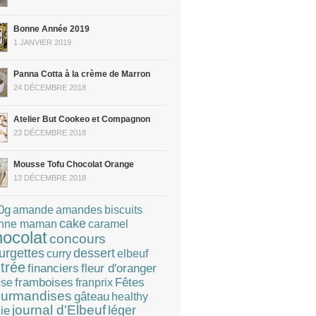
Bonne Année 2019
1 JANVIER 2019
Panna Cotta à la crème de Marron
24 DÉCEMBRE 2018
Atelier But Cookeo et Compagnon
23 DÉCEMBRE 2018
Mousse Tofu Chocolat Orange
13 DÉCEMBRE 2018
0g
amandes
amande
biscuits
cake
caramel
nne maman
hocolat
concours
dessert
urgettes
curry
elbeuf
trée
financiers
fleur d'oranger
Fêtes
framboises
franprix
ise
urmandises
gâteau
healthy
journal d'Elbeuf
léger
lie