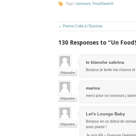
Tags:
concours
,
FoodSaver®
←
Panna Cotta à l’Epoisse
130 Responses to “Un FoodS
le blanche sabrina
Bonjour je tente ma chance et 
Répondre
marina
merci pour ce concours j adore
Répondre
Let's Lounge Baby
Bonjour en ce début de semaine 
Répondre
avec plaisir !
Je suis FB – Gueguin Gwlady