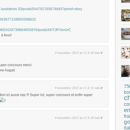
ns.lundstrom.33/posts/544791765674845?pnref=story
atus/663677158955589632
0/113663429739884855876/posts/XHTJRYevUrC
 à tous!
9 novembre 2015 at 11 h 28 min
#
 super concours merci
ne Augait
75
9 novembre 2015 at 11 h 31 min
#
bo
ion ici aussi svp !!! Super lot, super concours et enfin super
c
co
en
fra
9 novembre 2015 at 11 h 39 min
#
go
ita