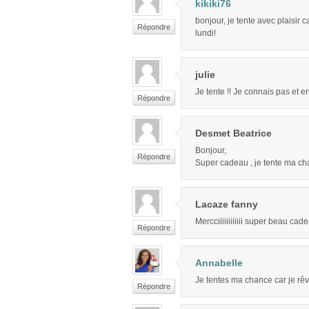
kikiki76
bonjour, je tente avec plaisir c
Répondre
lundi!
julie
Je tente !! Je connais pas et en
Répondre
Desmet Beatrice
Bonjour,
Répondre
Super cadeau , je tente ma c
Lacaze fanny
Mercciiiiiiiiiiii super beau cad
Répondre
Annabelle
Je tentes ma chance car je rêve
Répondre