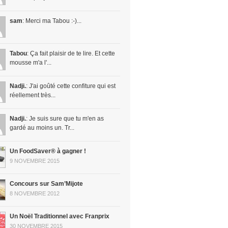
sam
: Merci ma Tabou :-)...
Tabou
: Ça fait plaisir de te lire. Et cette
mousse m'a l'...
Nadji.
: J'ai goûté cette confiture qui est
réellement très...
Nadji.
: Je suis sure que tu m'en as
gardé au moins un. Tr...
Un FoodSaver® à gagner !
9 NOVEMBRE 2015
Concours sur Sam’Mijote
8 NOVEMBRE 2012
Un Noël Traditionnel avec Franprix
30 NOVEMBRE 2015