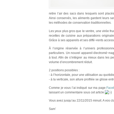
retire l’air des sacs dans lesquels sont placé
Ainsi conservés, les aliments gardent leurs sa
les méthodes de conservation traditionnelles.
Les yeux plus gros que le ventre, une virée f
recettes de cuisine aux préparations origina
Grâce à ses appareils et ses diffé¬rents accesso
À l’origine réservée à l’univers profession
particuliers. Un nouvel appareil électromé¬n
à tout. Afin de s’intégrer au mieux dans les
volume d’encombrement réduit.
2 positions possibles :
- à l’horizontale, pour une utilisation au quoti
- à la verticale, son allure profilée se glisse e
Comme je vous l’ai indiqué sur ma page
Face
laissant un commentaire sous cet article
Vous avez jusqu’au 22/11/2015 minuit. A vos cla
Sam’