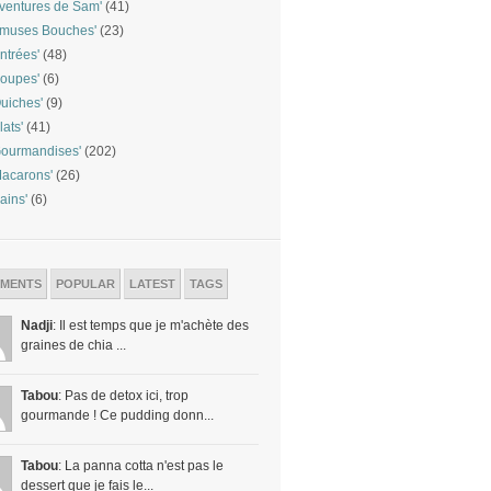
ventures de Sam'
(41)
Amuses Bouches'
(23)
ntrées'
(48)
oupes'
(6)
uiches'
(9)
lats'
(41)
ourmandises'
(202)
acarons'
(26)
ains'
(6)
MENTS
POPULAR
LATEST
TAGS
Nadji
: Il est temps que je m'achète des
graines de chia ...
Tabou
: Pas de detox ici, trop
gourmande ! Ce pudding donn...
Tabou
: La panna cotta n'est pas le
dessert que je fais le...