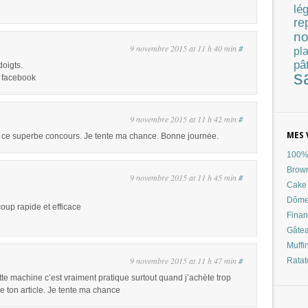
lé
re
no
9 novembre 2015 at 11 h 40 min
#
pla
pâ
doigts.
s
r facebook
9 novembre 2015 at 11 h 42 min
#
MES 
 ce superbe concours. Je tente ma chance. Bonne journėe.
100% 
Brow
9 novembre 2015 at 11 h 45 min
#
Cake 
Dôme
oup rapide et efficace
Finan
Gâtea
Muffi
9 novembre 2015 at 11 h 47 min
#
Ratat
te machine c’est vraiment pratique surtout quand j’achète trop
ire ton article. Je tente ma chance