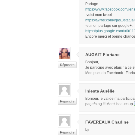
Partage:
https://www.facebook.com/je
-voici mon tweet:
https://twitter.com/irjas1/st
-et mon partage sur google+:
https://plus.google.com/u/
Encore merci et bonne chance
AUGAIT Floriane
Bonjour,
Répondre
Je participe avec plaisir à ce
Mon pseudo Facebook : Floria
Iniesta Aurélie
Bonjour, je valide ma participat
Répondre
page/blog !!! Merci beaucoup
FAVEREAUX Charline
bjr
Répondre