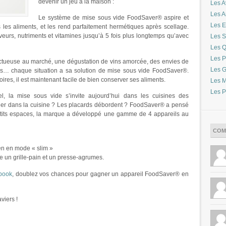
devenir un jeu à la maison :
Les A
Les 
Le système de mise sous vide FoodSaver® aspire et
Les E
s les aliments, et les rend parfaitement hermétiques après scellage.
veurs, nutriments et vitamines jusqu’à 5 fois plus longtemps qu’avec
Les S
Les Q
Les P
ructueuse au marché, une dégustation de vins amorcée, des envies de
Les G
les… chaque situation a sa solution de mise sous vide FoodSaver®.
ires, il est maintenant facile de bien conserver ses aliments.
Les M
Les P
nel, la mise sous vide s’invite aujourd’hui dans les cuisines des
ager dans la cuisine ? Les placards débordent ? FoodSaver® a pensé
 petits espaces, la marque a développé une gamme de 4 appareils au
COM
dien en mode « slim »
ntre un grille-pain et un presse-agrumes.
book
, doublez vos chances pour gagner un appareil FoodSaver® en
viers !