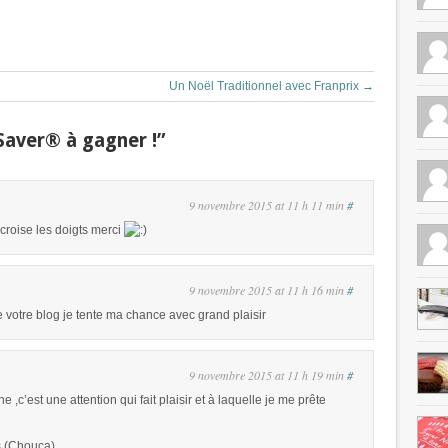
Un Noël Traditionnel avec Franprix
→
aver® à gagner !”
9 novembre 2015 at 11 h 11 min
#
croise les doigts merci
9 novembre 2015 at 11 h 16 min
#
 votre blog je tente ma chance avec grand plaisir
9 novembre 2015 at 11 h 19 min
#
,c’est une attention qui fait plaisir et à laquelle je me prête
s (Chouca)