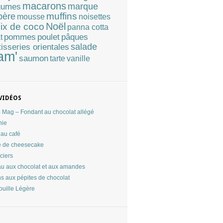
macarons
marque
gumes
muffins
père
mousse
noisettes
Noël
ix de coco
panna cotta
pommes
poulet
pâques
t
tisseries orientales
salade
am'
saumon
tarte
vanille
VIDÉOS
Mag – Fondant au chocolat allégé
nie
au café
 de cheesecake
ciers
u aux chocolat et aux amandes
ns aux pépites de chocolat
ouille Légère