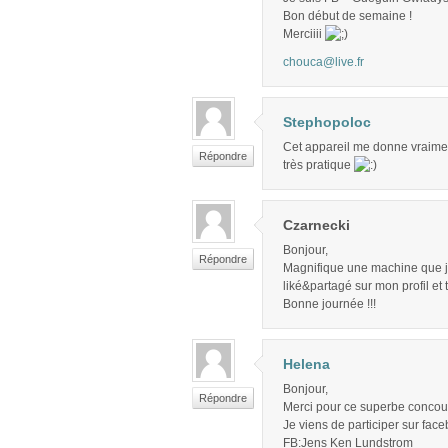
Bon début de semaine !
Merciiii
chouca@live.fr
Stephopoloc
Cet appareil me donne vraiment 
Répondre
très pratique
Czarnecki
Bonjour,
Répondre
Magnifique une machine que je 
liké&partagé sur mon profil et
Bonne journée !!!
Helena
Bonjour,
Répondre
Merci pour ce superbe concour
Je viens de participer sur face
FB:Jens Ken Lundstrom