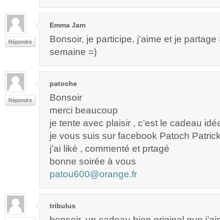
Emma Jam
Bonsoir, je participe, j’aime et je partag
Répondre
semaine =)
patoche
Bonsoir
Répondre
merci beaucoup
je tente avec plaisir , c’est le cadeau idé
je vous suis sur facebook Patoch Patric
j’ai liké , commenté et prtagé
bonne soirée à vous
patou600@orange.fr
tribulus
bonsoir, un cadeau bien original que j’