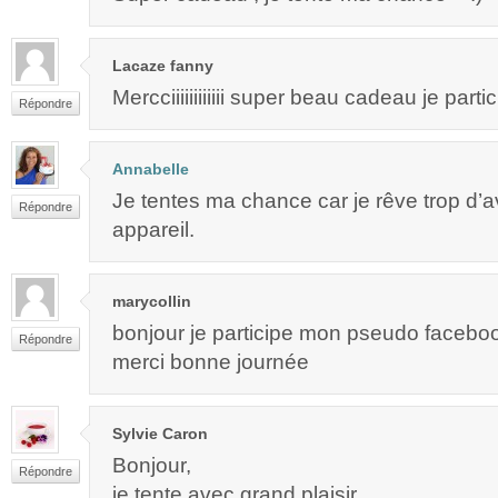
Lacaze fanny
Mercciiiiiiiiiiii super beau cadeau je parti
Répondre
Annabelle
Je tentes ma chance car je rêve trop d’av
Répondre
appareil.
marycollin
bonjour je participe mon pseudo faceboo
Répondre
merci bonne journée
Sylvie Caron
Bonjour,
Répondre
je tente avec grand plaisir