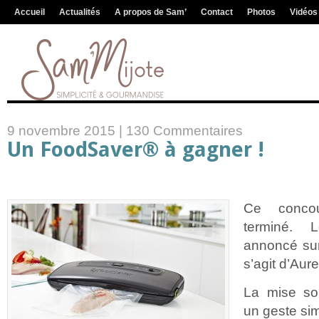
Accueil
Actualités
A propos de Sam’
Contact
Photos
Vidéos
9 novembre 2015 |
130 Commentaires
Un FoodSaver® à gagner !
Ce concou
terminé.
annoncé sur
s’agit d’Aur
La mise so
un geste sim