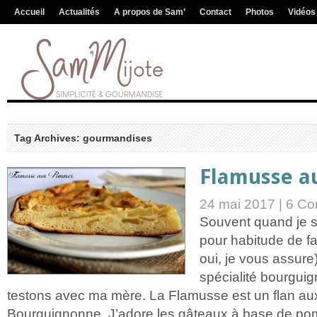
Accueil
Actualités
A propos de Sam’
Contact
Photos
Vidéos
Tag Archives: gourmandises
Flamusse 
24 mai 2017 |
6 Co
Souvent quand je s
pour habitude de fa
oui, je vous assure)
spécialité bourgui
testons avec ma mère. La Flamusse est un flan au
Bourguignonne. J’adore les gâteaux à base de pom