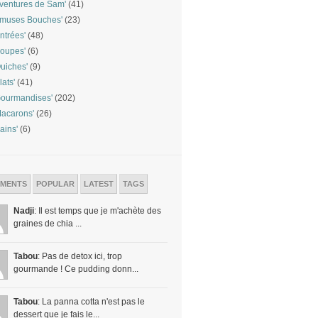
ventures de Sam'
(41)
Amuses Bouches'
(23)
ntrées'
(48)
oupes'
(6)
uiches'
(9)
lats'
(41)
ourmandises'
(202)
acarons'
(26)
ains'
(6)
MENTS
POPULAR
LATEST
TAGS
Nadji
: Il est temps que je m'achète des
graines de chia ...
Tabou
: Pas de detox ici, trop
gourmande ! Ce pudding donn...
Tabou
: La panna cotta n'est pas le
dessert que je fais le...