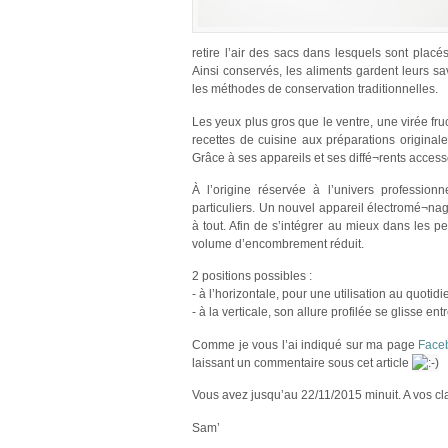
retire l’air des sacs dans lesquels sont placé
Ainsi conservés, les aliments gardent leurs sa
les méthodes de conservation traditionnelles.
Les yeux plus gros que le ventre, une virée f
recettes de cuisine aux préparations origina
Grâce à ses appareils et ses diffé¬rents accesso
À l’origine réservée à l’univers profession
particuliers. Un nouvel appareil électromé¬n
à tout. Afin de s’intégrer au mieux dans les
volume d’encombrement réduit.
2 positions possibles :
- à l’horizontale, pour une utilisation au quoti
- à la verticale, son allure profilée se glisse e
Comme je vous l’ai indiqué sur ma page
Face
laissant un commentaire sous cet article
Vous avez jusqu’au 22/11/2015 minuit. A vos cla
Sam’