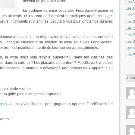
devenir un jeu à la maison :
Les A
Les 
Le système de mise sous vide FoodSaver® aspire et
Les E
s les aliments, et les rend parfaitement hermétiques après scellage.
veurs, nutriments et vitamines jusqu’à 5 fois plus longtemps qu’avec
Les S
Les Q
Les P
ructueuse au marché, une dégustation de vins amorcée, des envies de
Les G
les… chaque situation a sa solution de mise sous vide FoodSaver®.
ires, il est maintenant facile de bien conserver ses aliments.
Les M
Les P
nel, la mise sous vide s’invite aujourd’hui dans les cuisines des
ager dans la cuisine ? Les placards débordent ? FoodSaver® a pensé
 petits espaces, la marque a développé une gamme de 4 appareils au
COM
dien en mode « slim »
ntre un grille-pain et un presse-agrumes.
book
, doublez vos chances pour gagner un appareil FoodSaver® en
viers !