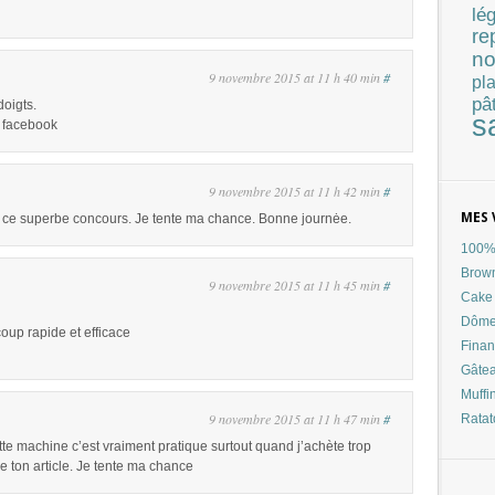
lé
re
no
9 novembre 2015 at 11 h 40 min
#
pla
pâ
doigts.
s
r facebook
9 novembre 2015 at 11 h 42 min
#
MES 
 ce superbe concours. Je tente ma chance. Bonne journėe.
100% 
Brow
9 novembre 2015 at 11 h 45 min
#
Cake 
Dôme
oup rapide et efficace
Finan
Gâtea
Muffi
9 novembre 2015 at 11 h 47 min
#
Ratat
te machine c’est vraiment pratique surtout quand j’achète trop
ire ton article. Je tente ma chance