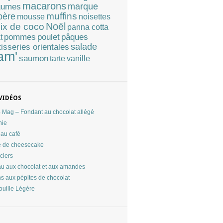
macarons
marque
gumes
muffins
père
mousse
noisettes
Noël
ix de coco
panna cotta
pommes
poulet
pâques
t
tisseries orientales
salade
am'
saumon
tarte
vanille
VIDÉOS
Mag – Fondant au chocolat allégé
nie
au café
 de cheesecake
ciers
u aux chocolat et aux amandes
ns aux pépites de chocolat
ouille Légère