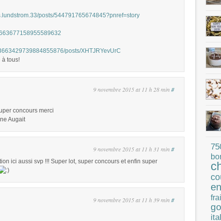
ns.lundstrom.33/posts/544791765674845?pnref=story
atus/663677158955589632
0/113663429739884855876/posts/XHTJRYevUrC
 à tous!
9 novembre 2015 at 11 h 28 min
#
 super concours merci
ne Augait
75
9 novembre 2015 at 11 h 31 min
#
bo
ion ici aussi svp !!! Super lot, super concours et enfin super
c
co
en
fra
9 novembre 2015 at 11 h 39 min
#
go
ita