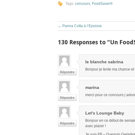
Tags:
concours
,
FoodSaver®
←
Panna Cotta à l’Epoisse
130 Responses to “Un FoodS
le blanche sabrina
Bonjour je tente ma chance et 
Répondre
marina
merci pour ce concours j adore
Répondre
Let's Lounge Baby
Bonjour en ce début de semaine 
Répondre
avec plaisir !
Je suis FB – Gueguin Gwlady