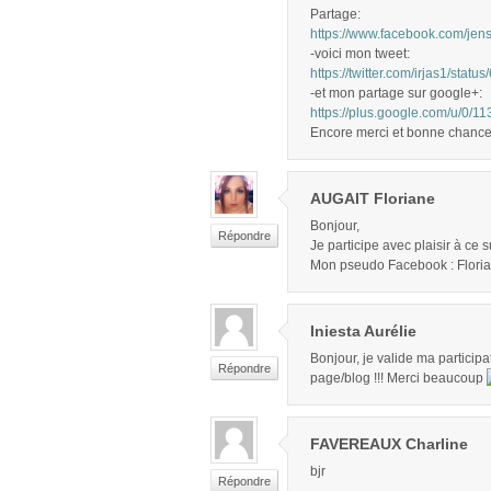
Partage:
https://www.facebook.com/je
-voici mon tweet:
https://twitter.com/irjas1/st
-et mon partage sur google+:
https://plus.google.com/u/
Encore merci et bonne chance
AUGAIT Floriane
Bonjour,
Répondre
Je participe avec plaisir à ce
Mon pseudo Facebook : Floria
Iniesta Aurélie
Bonjour, je valide ma participat
Répondre
page/blog !!! Merci beaucoup
FAVEREAUX Charline
bjr
Répondre