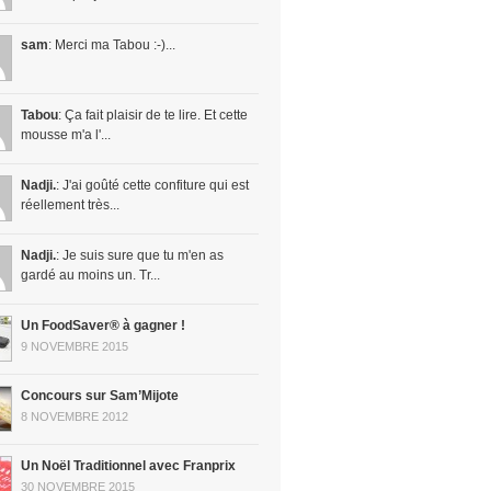
sam
: Merci ma Tabou :-)...
Tabou
: Ça fait plaisir de te lire. Et cette
mousse m'a l'...
Nadji.
: J'ai goûté cette confiture qui est
réellement très...
Nadji.
: Je suis sure que tu m'en as
gardé au moins un. Tr...
Un FoodSaver® à gagner !
9 NOVEMBRE 2015
Concours sur Sam’Mijote
8 NOVEMBRE 2012
Un Noël Traditionnel avec Franprix
30 NOVEMBRE 2015