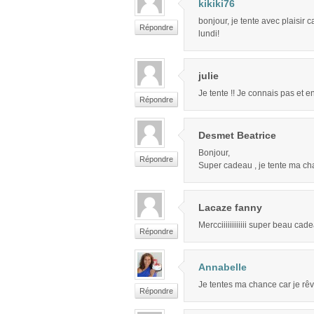
kikiki76
bonjour, je tente avec plaisir c
Répondre
lundi!
julie
Je tente !! Je connais pas et en
Répondre
Desmet Beatrice
Bonjour,
Répondre
Super cadeau , je tente ma c
Lacaze fanny
Mercciiiiiiiiiiii super beau cad
Répondre
Annabelle
Je tentes ma chance car je rêve
Répondre