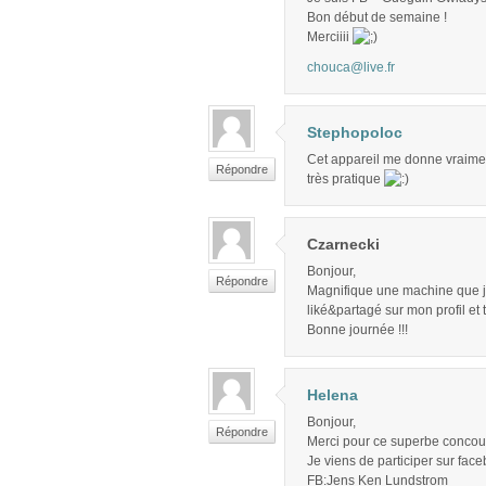
Bon début de semaine !
Merciiii
chouca@live.fr
Stephopoloc
Cet appareil me donne vraiment 
Répondre
très pratique
Czarnecki
Bonjour,
Répondre
Magnifique une machine que je 
liké&partagé sur mon profil et
Bonne journée !!!
Helena
Bonjour,
Répondre
Merci pour ce superbe concour
Je viens de participer sur face
FB:Jens Ken Lundstrom