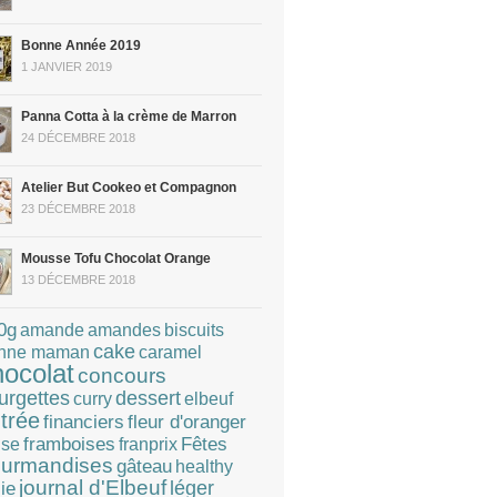
Bonne Année 2019
1 JANVIER 2019
Panna Cotta à la crème de Marron
24 DÉCEMBRE 2018
Atelier But Cookeo et Compagnon
23 DÉCEMBRE 2018
Mousse Tofu Chocolat Orange
13 DÉCEMBRE 2018
0g
amandes
amande
biscuits
cake
caramel
nne maman
hocolat
concours
dessert
urgettes
curry
elbeuf
trée
financiers
fleur d'oranger
Fêtes
framboises
franprix
ise
urmandises
gâteau
healthy
journal d'Elbeuf
léger
lie