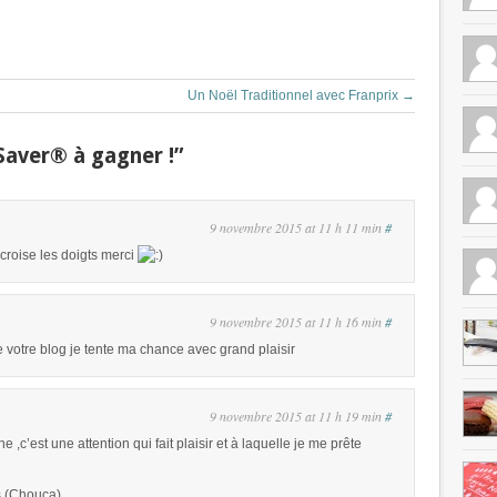
Un Noël Traditionnel avec Franprix
→
aver® à gagner !”
9 novembre 2015 at 11 h 11 min
#
croise les doigts merci
9 novembre 2015 at 11 h 16 min
#
 votre blog je tente ma chance avec grand plaisir
9 novembre 2015 at 11 h 19 min
#
,c’est une attention qui fait plaisir et à laquelle je me prête
s (Chouca)