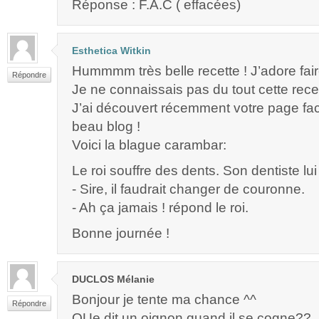
Réponse : F.A.C ( effacées)
Esthetica Witkin
Hummmm très belle recette ! J’adore fai
Répondre
Je ne connaissais pas du tout cette recet
J’ai découvert récemment votre page fac
beau blog !
Voici la blague carambar:
Le roi souffre des dents. Son dentiste lui 
- Sire, il faudrait changer de couronne.
- Ah ça jamais ! répond le roi.
Bonne journée !
DUCLOS Mélanie
Bonjour je tente ma chance ^^
Répondre
QUe dit un oignon quand il se cogne??