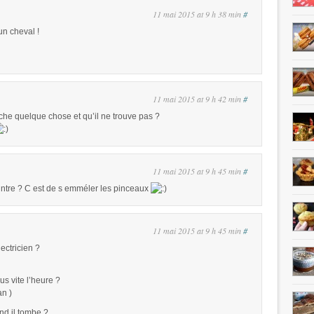
11 mai 2015 at 9 h 38 min
#
 un cheval !
11 mai 2015 at 9 h 42 min
#
che quelque chose et qu’il ne trouve pas ?
11 mai 2015 at 9 h 45 min
#
intre ? C est de s emméler les pinceaux
11 mai 2015 at 9 h 45 min
#
ectricien ?
us vite l’heure ?
n )
nd il tombe ?