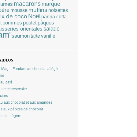
macarons
marque
gumes
muffins
père
mousse
noisettes
Noël
ix de coco
panna cotta
pommes
poulet
pâques
t
tisseries orientales
salade
am'
saumon
tarte
vanille
VIDÉOS
Mag – Fondant au chocolat allégé
nie
au café
 de cheesecake
ciers
u aux chocolat et aux amandes
ns aux pépites de chocolat
ouille Légère