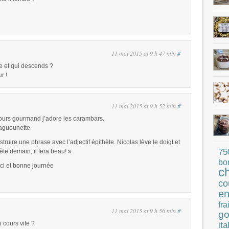
11 mai 2015 at 9 h 47 min
#
te et qui descends ?
r !
11 mai 2015 at 9 h 52 min
#
ours gourmand j’adore les carambars.
blaguounette
uire une phrase avec l’adjectif épithète. Nicolas lève le doigt et
75
hète demain, il fera beau! »
bo
rci et bonne journée
c
co
en
fra
11 mai 2015 at 9 h 56 min
#
go
i cours vite ?
ita