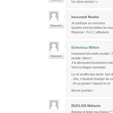
Un citron pressé ! «
houvrard Noelie
Je participe au concours
Répondre
Quelles sont les lettres les mo
Réponse : F.A.C ( effacées)
Esthetica Witkin
Hummmm très belle recette ! J’
Répondre
recette ! Merci !
J’ai découvert récemment votre
Voici la blague carambar:
Le roi souffre des dents. Son den
- Sire, il faudrait changer de 
- Ah ça jamais ! répond le roi.
Bonne journée !
DUCLOS Mélanie
Bonjour je tente ma chance ^^