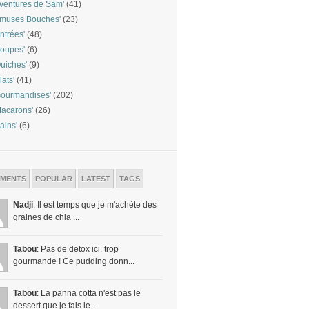
ventures de Sam'
(41)
Amuses Bouches'
(23)
ntrées'
(48)
oupes'
(6)
uiches'
(9)
lats'
(41)
ourmandises'
(202)
acarons'
(26)
ains'
(6)
MENTS
POPULAR
LATEST
TAGS
Nadji
: Il est temps que je m'achète des
graines de chia ...
Tabou
: Pas de detox ici, trop
gourmande ! Ce pudding donn...
Tabou
: La panna cotta n'est pas le
dessert que je fais le...