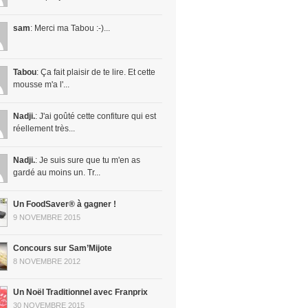
sam
: Merci ma Tabou :-)...
Tabou
: Ça fait plaisir de te lire. Et cette
mousse m'a l'...
Nadji.
: J'ai goûté cette confiture qui est
réellement très...
Nadji.
: Je suis sure que tu m'en as
gardé au moins un. Tr...
Un FoodSaver® à gagner !
9 NOVEMBRE 2015
Concours sur Sam’Mijote
8 NOVEMBRE 2012
Un Noël Traditionnel avec Franprix
30 NOVEMBRE 2015