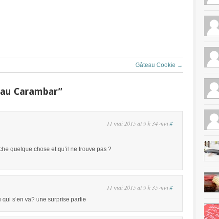
Gâteau Cookie
→
 au Carambar”
11 mai 2015 at 9 h 34 min
#
che quelque chose et qu’il ne trouve pas ?
11 mai 2015 at 9 h 35 min
#
ui s’en va? une surprise partie