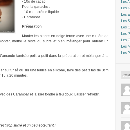
- 10g de cacao
Les A
Pour la ganache :
Les 
- 10 cl de crème liquide
Les E
- Carambar
Les S
Préparation :
Les Q
Les P
Monter les blancs en neige ferme avec une cuillère de
Les G
nter, mettre le reste du sucre et bien mélanger pour obtenir un
Les M
Les P
 d’amande tamisée petit à petit dans la préparation et mélanger à la
r sulfurisé ou sur une feuille en silicone, faire des petits tas de 3cm
COM
r 15 à 20 minutes.
vec des Carambar et laisser fondre à feu doux. Laisser refroidir.
’est trop sucré et un peu écœurant !