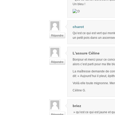
Un bleu !
charot
Qu’est ce qui est vert qui mon
Répondre
un petit pois dans un ascenseu
L'assure Céline
Bonjour et merci pour ce conc
Répondre
alors c’est parti pour ma tite 
La maîtresse demande de constr
dit: « Aujourd’hui il pleut, épit
Voilà elle toute mignonne. Me
Céline G.
briez
» qu’est ce qui est jaune et qu
Répondre