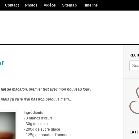
Contact
Photos
Vidéos
Sitemap
Timeline
REC
ar
s fait de macaron, premier test avec mon nouveau four !
on mais ça va je n’ai pas trop perdu la main…
Ingrédients :
- 3 blancs d’œufs
- 30g de sucre
- 200g de sucre glace
CATÉ
- 125g de poudre d’amande