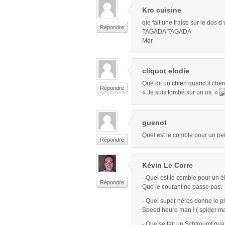
Kro cuisine
qie fait une fraise sur le dos d
Répondre
TAGADA TAGADA
Mdr
cliquot elodie
Que dit un chien quand il cher
Répondre
« Je suis tombé sur un os. »
guenot
Quel est le comble pour un pe
Répondre
Kévin Le Corre
- Quel est le comble pour un él
Répondre
Que le courant ne passe pas.
- Quel super héros donne le pl
Speed heure man ! ( spider ma
- Que se fait un Schtroumf qua