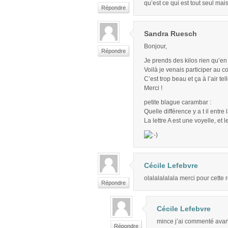
qu’est ce qui est tout seul m
Répondre
Sandra Ruesch
Bonjour,
Répondre
Je prends des kilos rien qu’en 
Voilà je venais participer au
C’est trop beau et ça à l’air te
Merci !
petite blague carambar :
Quelle différence y a t il entre l
La lettre A est une voyelle, et 
Cécile Lefebvre
olalalalalala merci pour cette re
Répondre
Cécile Lefebvre
mince j’ai commenté avan
Répondre