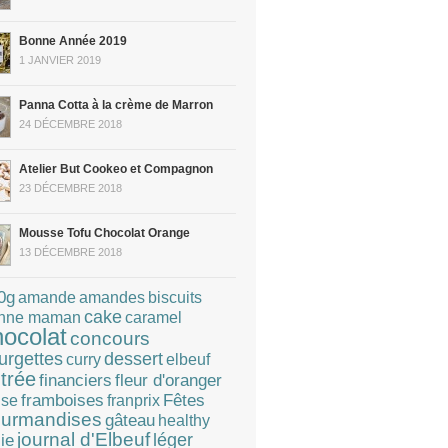
Bonne Année 2019
1 JANVIER 2019
Panna Cotta à la crème de Marron
24 DÉCEMBRE 2018
Atelier But Cookeo et Compagnon
23 DÉCEMBRE 2018
Mousse Tofu Chocolat Orange
13 DÉCEMBRE 2018
0g
amandes
amande
biscuits
cake
caramel
nne maman
hocolat
concours
dessert
urgettes
curry
elbeuf
trée
financiers
fleur d'oranger
Fêtes
framboises
franprix
ise
urmandises
gâteau
healthy
journal d'Elbeuf
léger
lie