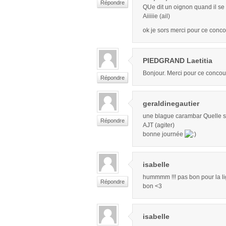
Répondre
QUe dit un oignon quand il s
Aiiiiie (ail)
ok je sors merci pour ce conc
PIEDGRAND Laetitia
Bonjour. Merci pour ce concou
Répondre
geraldinegautier
une blague carambar Quelle son
Répondre
AJT (agiter)
bonne journée
isabelle
hummmm !!! pas bon pour la li
Répondre
bon <3
isabelle