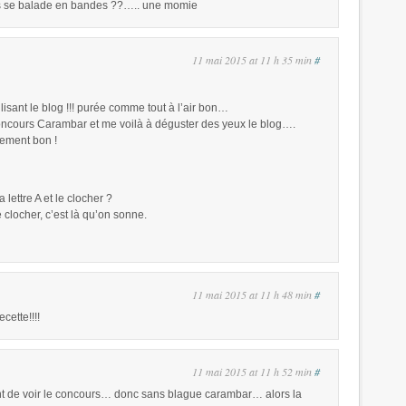
ais se balade en bandes ??….. une momie
11 mai 2015 at 11 h 35 min
#
lisant le blog !!! purée comme tout à l’air bon…
 concours Carambar et me voilà à déguster des yeux le blog….
llement bon !
a lettre A et le clocher ?
le clocher, c’est là qu’on sonne.
11 mai 2015 at 11 h 48 min
#
cette!!!!
11 mai 2015 at 11 h 52 min
#
t de voir le concours… donc sans blague carambar… alors la