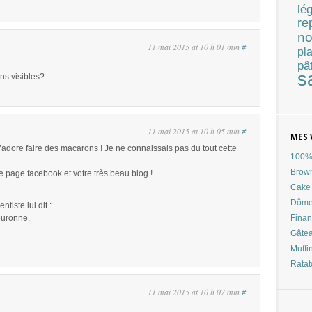
lé
re
no
11 mai 2015 at 10 h 01 min
#
pla
pâ
s
ins visibles?
11 mai 2015 at 10 h 05 min
#
MES 
adore faire des macarons ! Je ne connaissais pas du tout cette
100% 
Brow
 page facebook et votre très beau blog !
Cake 
Dôme
tiste lui dit :
Finan
couronne.
Gâtea
Muffi
Ratat
11 mai 2015 at 10 h 07 min
#