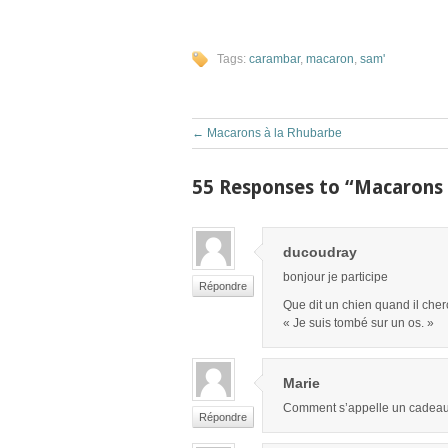
Tags:
carambar
,
macaron
,
sam'
←
Macarons à la Rhubarbe
55 Responses to “Macarons
ducoudray
bonjour je participe
Répondre
Que dit un chien quand il cher
« Je suis tombé sur un os. »
Marie
Comment s’appelle un cadeau q
Répondre