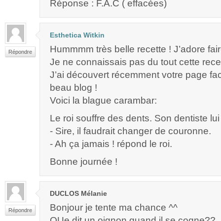
Réponse : F.A.C ( effacées)
Esthetica Witkin
Hummmm très belle recette ! J’adore fai
Répondre
Je ne connaissais pas du tout cette recet
J’ai découvert récemment votre page fac
beau blog !
Voici la blague carambar:
Le roi souffre des dents. Son dentiste lui 
- Sire, il faudrait changer de couronne.
- Ah ça jamais ! répond le roi.
Bonne journée !
DUCLOS Mélanie
Bonjour je tente ma chance ^^
Répondre
QUe dit un oignon quand il se cogne??