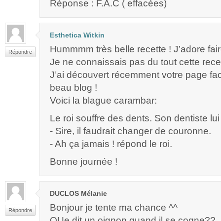
Réponse : F.A.C ( effacées)
Esthetica Witkin
Hummmm très belle recette ! J’adore fai
Répondre
Je ne connaissais pas du tout cette recet
J’ai découvert récemment votre page fac
beau blog !
Voici la blague carambar:
Le roi souffre des dents. Son dentiste lui 
- Sire, il faudrait changer de couronne.
- Ah ça jamais ! répond le roi.
Bonne journée !
DUCLOS Mélanie
Bonjour je tente ma chance ^^
Répondre
QUe dit un oignon quand il se cogne??