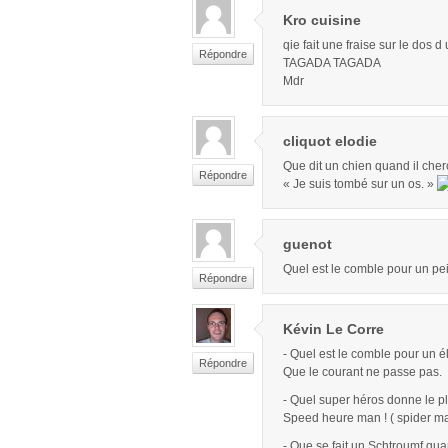
Kro cuisine
qie fait une fraise sur le dos d
Répondre
TAGADA TAGADA
Mdr
cliquot elodie
Que dit un chien quand il cher
Répondre
« Je suis tombé sur un os. »
guenot
Quel est le comble pour un pe
Répondre
Kévin Le Corre
- Quel est le comble pour un él
Répondre
Que le courant ne passe pas.
- Quel super héros donne le pl
Speed heure man ! ( spider ma
- Que se fait un Schtroumf qua