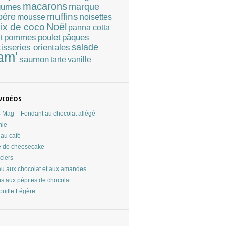
macarons
marque
gumes
muffins
père
mousse
noisettes
Noël
ix de coco
panna cotta
pommes
poulet
pâques
t
tisseries orientales
salade
am'
saumon
tarte
vanille
VIDÉOS
Mag – Fondant au chocolat allégé
nie
au café
 de cheesecake
ciers
u aux chocolat et aux amandes
ns aux pépites de chocolat
ouille Légère