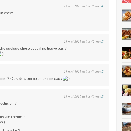
11 mai 2015 at 9 h 38 min
#
 un cheval !
11 mai 2015 at 9 h 42 min
#
che quelque chose et qu’il ne trouve pas ?
11 mai 2015 at 9 h 45 min
#
intre ? C est de s emméler les pinceaux
11 mai 2015 at 9 h 45 min
#
ectricien ?
us vite l’heure ?
n )
nd il tombe ?