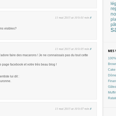
lé
re
no
11 mai 2015 at 10 h 01 min
#
pla
pâ
s
ins visibles?
11 mai 2015 at 10 h 05 min
#
MES 
adore faire des macarons ! Je ne connaissais pas du tout cette
100% 
Brow
 page facebook et votre très beau blog !
Cake 
Dôme
tiste lui dit :
Finan
couronne.
Gâtea
Muffi
Ratat
11 mai 2015 at 10 h 07 min
#