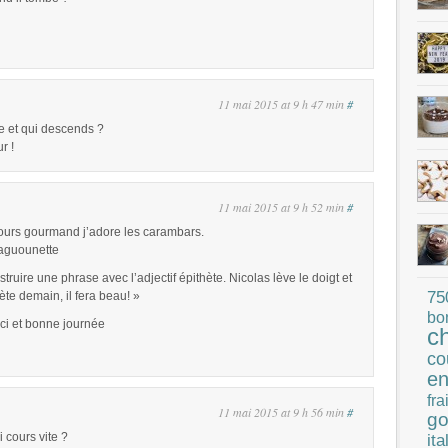
11 mai 2015 at 9 h 47 min
#
te et qui descends ?
r !
11 mai 2015 at 9 h 52 min
#
ours gourmand j’adore les carambars.
blaguounette
uire une phrase avec l’adjectif épithète. Nicolas lève le doigt et
75
hète demain, il fera beau! »
bo
rci et bonne journée
c
co
en
fra
11 mai 2015 at 9 h 56 min
#
go
i cours vite ?
ita