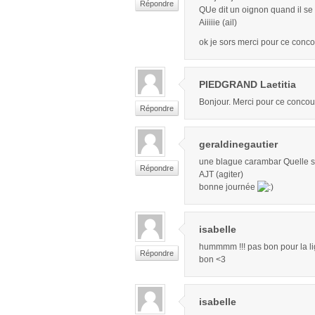
Répondre
QUe dit un oignon quand il s
Aiiiiie (ail)
ok je sors merci pour ce conc
PIEDGRAND Laetitia
Bonjour. Merci pour ce concou
Répondre
geraldinegautier
une blague carambar Quelle son
Répondre
AJT (agiter)
bonne journée
isabelle
hummmm !!! pas bon pour la li
Répondre
bon <3
isabelle