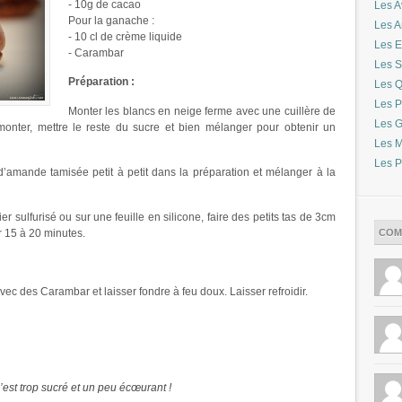
- 10g de cacao
Les A
Pour la ganache :
Les 
- 10 cl de crème liquide
Les E
- Carambar
Les S
Préparation :
Les Q
Les P
Monter les blancs en neige ferme avec une cuillère de
Les G
nter, mettre le reste du sucre et bien mélanger pour obtenir un
Les M
Les P
 d’amande tamisée petit à petit dans la préparation et mélanger à la
r sulfurisé ou sur une feuille en silicone, faire des petits tas de 3cm
COM
r 15 à 20 minutes.
vec des Carambar et laisser fondre à feu doux. Laisser refroidir.
’est trop sucré et un peu écœurant !