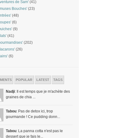
ventures de Sam'
(41)
Amuses Bouches'
(23)
ntrées'
(48)
oupes'
(6)
uiches'
(9)
lats'
(41)
ourmandises'
(202)
acarons'
(26)
ains'
(6)
MENTS
POPULAR
LATEST
TAGS
Nadji
: Il est temps que je m'achète des
graines de chia ...
Tabou
: Pas de detox ici, trop
gourmande ! Ce pudding donn...
Tabou
: La panna cotta n'est pas le
dessert que je fais le...