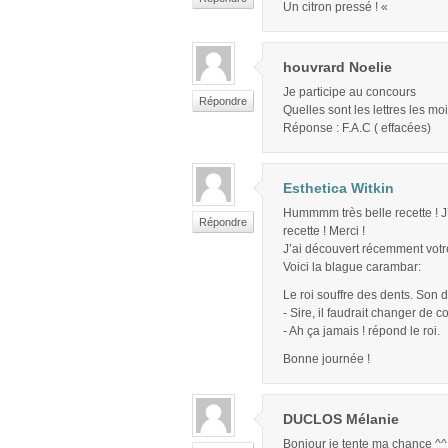
Un citron pressé ! «
houvrard Noelie
Je participe au concours
Répondre
Quelles sont les lettres les mo
Réponse : F.A.C ( effacées)
Esthetica Witkin
Hummmm très belle recette ! J’
Répondre
recette ! Merci !
J’ai découvert récemment votre
Voici la blague carambar:
Le roi souffre des dents. Son den
- Sire, il faudrait changer de 
- Ah ça jamais ! répond le roi.
Bonne journée !
DUCLOS Mélanie
Bonjour je tente ma chance ^^