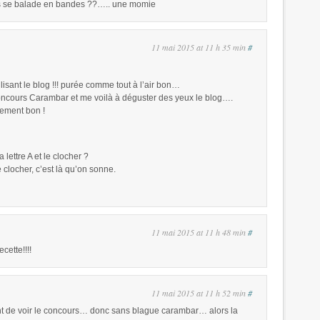
ais se balade en bandes ??….. une momie
11 mai 2015 at 11 h 35 min
#
lisant le blog !!! purée comme tout à l’air bon…
 concours Carambar et me voilà à déguster des yeux le blog….
llement bon !
a lettre A et le clocher ?
le clocher, c’est là qu’on sonne.
11 mai 2015 at 11 h 48 min
#
cette!!!!
11 mai 2015 at 11 h 52 min
#
t de voir le concours… donc sans blague carambar… alors la