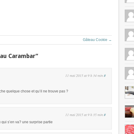
Gâteau Cookie
→
 au Carambar”
11 mai 2015 at 9 h 34 min
#
che quelque chose et qu’il ne trouve pas ?
11 mai 2015 at 9 h 35 min
#
ui s’en va? une surprise partie