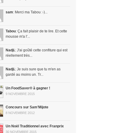
sam
: Merci ma Tabou :-)...
Tabou
: Ça fait plaisir de te lire. Et cette
mousse m'a l'...
Nadji.
: J'ai goûté cette confiture qui est
réellement très...
Nadji.
: Je suis sure que tu m'en as
gardé au moins un. Tr...
Un FoodSaver® à gagner !
9 NOVEMBRE 2015
Concours sur Sam’Mijote
8 NOVEMBRE 2012
Un Noël Traditionnel avec Franprix
30 NOVEMBRE 2015