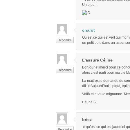
Un bleu !
charot
Qu’est ce qui est vert qui mon
Répondre
un petit pois dans un ascenseu
L'assure Céline
Bonjour et merci pour ce conc
Répondre
alors c’est parti pour ma tite 
La maîtresse demande de constr
dit: « Aujourd’hui il pleut, épit
Voilà elle toute mignonne. Me
Céline G.
briez
» qu’est ce qui est jaune et qu
Répondre