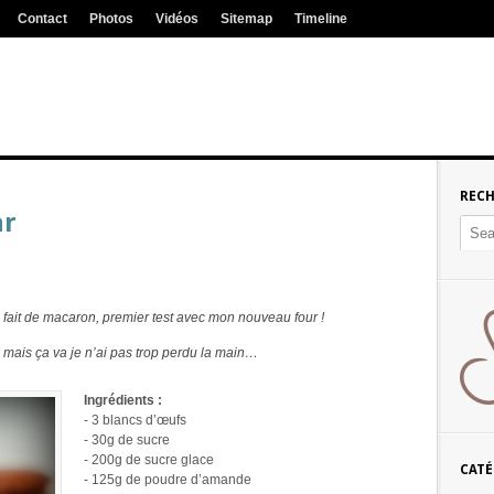
Contact
Photos
Vidéos
Sitemap
Timeline
REC
ar
s fait de macaron, premier test avec mon nouveau four !
on mais ça va je n’ai pas trop perdu la main…
Ingrédients :
- 3 blancs d’œufs
- 30g de sucre
- 200g de sucre glace
CATÉ
- 125g de poudre d’amande