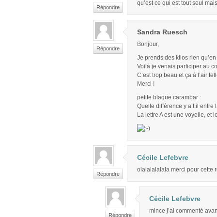
qu’est ce qui est tout seul m
Répondre
Sandra Ruesch
Bonjour,
Répondre
Je prends des kilos rien qu’en 
Voilà je venais participer au
C’est trop beau et ça à l’air te
Merci !
petite blague carambar :
Quelle différence y a t il entre l
La lettre A est une voyelle, et 
Cécile Lefebvre
olalalalalala merci pour cette re
Répondre
Cécile Lefebvre
mince j’ai commenté avan
Répondre