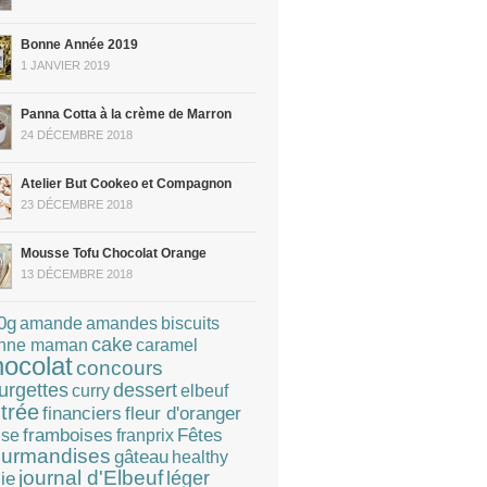
Bonne Année 2019
1 JANVIER 2019
Panna Cotta à la crème de Marron
24 DÉCEMBRE 2018
Atelier But Cookeo et Compagnon
23 DÉCEMBRE 2018
Mousse Tofu Chocolat Orange
13 DÉCEMBRE 2018
0g
amandes
amande
biscuits
cake
caramel
nne maman
hocolat
concours
dessert
urgettes
curry
elbeuf
trée
financiers
fleur d'oranger
Fêtes
framboises
franprix
ise
urmandises
gâteau
healthy
journal d'Elbeuf
léger
lie