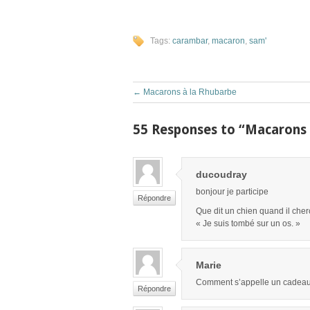
Tags:
carambar
,
macaron
,
sam'
←
Macarons à la Rhubarbe
55 Responses to “Macarons
ducoudray
bonjour je participe
Répondre
Que dit un chien quand il cher
« Je suis tombé sur un os. »
Marie
Comment s’appelle un cadeau q
Répondre