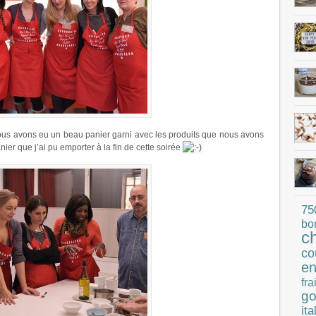
ous avons eu un beau panier garni avec les produits que nous avons
er que j’ai pu emporter à la fin de cette soirée
75
bo
c
co
en
fra
go
ita