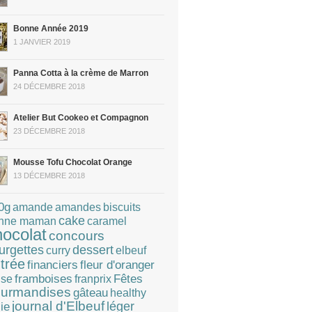
Bonne Année 2019
1 JANVIER 2019
Panna Cotta à la crème de Marron
24 DÉCEMBRE 2018
Atelier But Cookeo et Compagnon
23 DÉCEMBRE 2018
Mousse Tofu Chocolat Orange
13 DÉCEMBRE 2018
0g
amandes
amande
biscuits
cake
caramel
nne maman
hocolat
concours
dessert
urgettes
curry
elbeuf
trée
financiers
fleur d'oranger
Fêtes
framboises
franprix
ise
urmandises
gâteau
healthy
journal d'Elbeuf
léger
lie