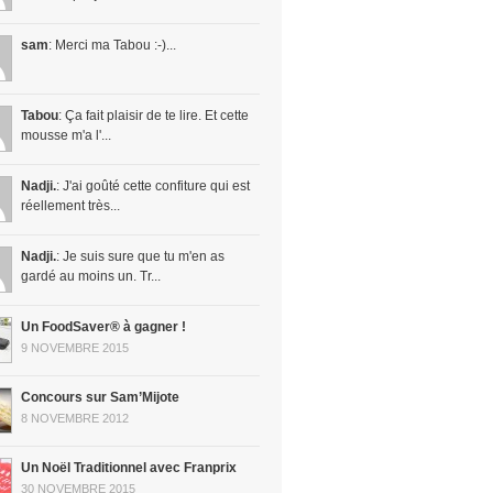
sam
: Merci ma Tabou :-)...
Tabou
: Ça fait plaisir de te lire. Et cette
mousse m'a l'...
Nadji.
: J'ai goûté cette confiture qui est
réellement très...
Nadji.
: Je suis sure que tu m'en as
gardé au moins un. Tr...
Un FoodSaver® à gagner !
9 NOVEMBRE 2015
Concours sur Sam’Mijote
8 NOVEMBRE 2012
Un Noël Traditionnel avec Franprix
30 NOVEMBRE 2015