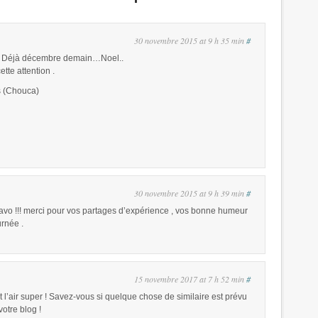
30 novembre 2015 at 9 h 35 min
#
! Déjà décembre demain…Noel..
tte attention .
s (Chouca)
30 novembre 2015 at 9 h 39 min
#
ravo !!! merci pour vos partages d’expérience , vos bonne humeur
urnée .
15 novembre 2017 at 7 h 52 min
#
 l’air super ! Savez-vous si quelque chose de similaire est prévu
otre blog !