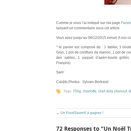
Comme je vous l’ai indiqué sur ma page
Faceb
laissant un commentaire sous cet article
Vous avez jusqu’au 06/12/2015 minuit. A vos cla
* le panier est composé de : 1 tablier, 1 bou
Gras, 1 pot de confiture de marron, 1 pot de con
des sables, 1 paquet d’apéri-toasts grill
Franprix)
Sam’
Crédits Photos : Sylvain Bertrand
Tags:
750g
,
charlotte
,
chef réda chenouf
,
f
←
Un FoodSaver® à gagner !
72 Responses to “Un Noël Tr