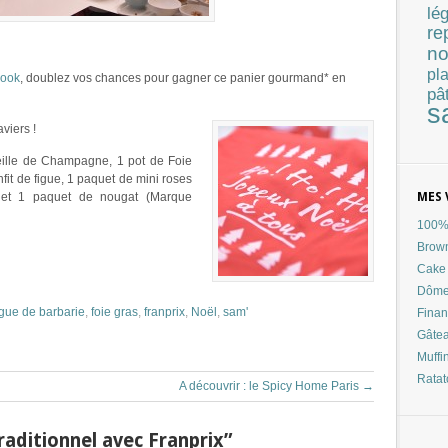
lé
re
no
pla
ook
, doublez vos chances pour gagner ce panier gourmand* en
pâ
s
viers !
teille de Champagne, 1 pot de Foie
fit de figue, 1 paquet de mini roses
és et 1 paquet de nougat (Marque
MES 
100% 
Brow
Cake 
Dôme
igue de barbarie
,
foie gras
,
franprix
,
Noël
,
sam'
Finan
Gâtea
Muffi
Ratat
A découvrir : le Spicy Home Paris
→
aditionnel avec Franprix”