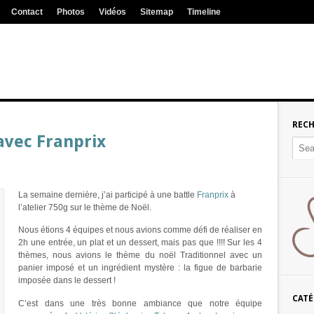
Contact
Photos
Vidéos
Sitemap
Timeline
REC
avec Franprix
La semaine dernière, j’ai participé à une battle
Franprix
à
l’atelier 750g sur le thème de Noël.
Nous étions 4 équipes et nous avions comme défi de réaliser en
2h une entrée, un plat et un dessert, mais pas que !!!! Sur les 4
thèmes, nous avions le thème du noël Traditionnel avec un
panier imposé et un ingrédient mystère : la figue de barbarie
imposée dans le dessert !
CATÉ
C’est dans une très bonne ambiance que notre équipe