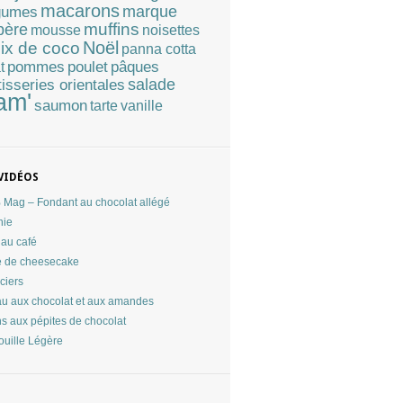
macarons
marque
gumes
muffins
père
mousse
noisettes
Noël
ix de coco
panna cotta
pommes
poulet
pâques
t
tisseries orientales
salade
am'
saumon
tarte
vanille
VIDÉOS
Mag – Fondant au chocolat allégé
nie
au café
 de cheesecake
ciers
u aux chocolat et aux amandes
ns aux pépites de chocolat
ouille Légère