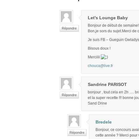
Let's Lounge Baby
Bonjour de début de semaine
Répondre
Bon,je sors du sujet.Merci de ce
Je suis FB – Gueguin Gwlady
Bisous doux !
Merciiii
chouca@live.fr
Sandrine PARISOT
bonjour , tout cela en 2h …. b
Répondre
et la super recette !!! bonne jo
Sand Drine
Bredele
Bonjour, ce concours avait
Répondre
cette année ? Merci pour v