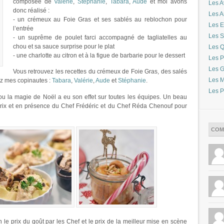
composée de
Valérie
,
Stéphanie
,
Tabara
,
Aude
et moi avons
Les A
donc réalisé :
Les 
- un crémeux au Foie Gras et ses sablés au reblochon pour
Les E
l’entrée
Les S
- un suprême de poulet farci accompagné de tagliatelles au
chou et sa sauce surprise pour le plat
Les Q
- une charlotte au citron et à la figue de barbarie pour le dessert
Les P
Les G
Vous retrouvez les recettes du crémeux de Foie Gras, des salés
Les M
ez mes copinautes :
Tabara
,
Valérie
,
Aude
et
Stéphanie
.
Les P
u la magie de Noël a eu son effet sur toutes les équipes. Un beau
rix et en présence du Chef Frédéric et du Chef Réda Chenouf pour
COM
 le prix du goût par les Chef et le prix de la meilleur mise en scène