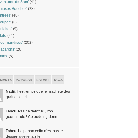
ventures de Sam'
(41)
Amuses Bouches'
(23)
ntrées'
(48)
oupes'
(6)
uiches'
(9)
lats'
(41)
ourmandises'
(202)
acarons'
(26)
ains'
(6)
MENTS
POPULAR
LATEST
TAGS
Nadji
: Il est temps que je m'achète des
graines de chia ...
Tabou
: Pas de detox ici, trop
gourmande ! Ce pudding donn...
Tabou
: La panna cotta n'est pas le
dessert que je fais le...