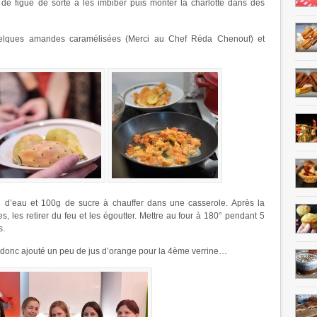
s de figue de sorte à les imbiber puis monter la charlotte dans des
uelques amandes caramélisées (Merci au Chef Réda Chenouf) et
 d’eau et 100g de sucre à chauffer dans une casserole. Après la
, les retirer du feu et les égoutter. Mettre au four à 180° pendant 5
s.
’ai donc ajouté un peu de jus d’orange pour la 4ème verrine…