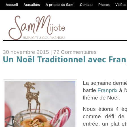
Accueil
Actualités
A propos de Sam’
Contact
Photos
Vidéos
30 novembre 2015 |
72 Commentaires
Un Noël Traditionnel avec Fran
La semaine dernièr
battle
Franprix
à l’
thème de Noël.
Nous étions 4 éq
comme défi de 
entrée, un plat e