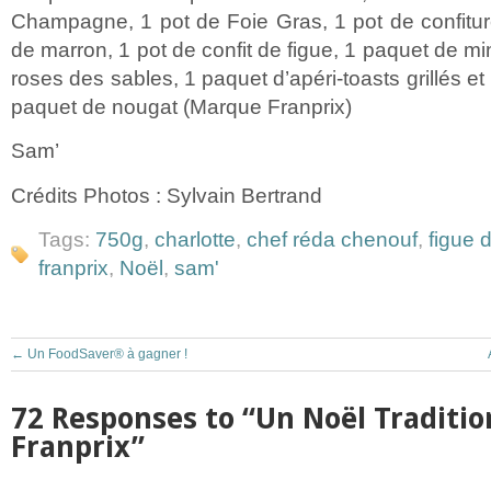
Champagne, 1 pot de Foie Gras, 1 pot de confitu
de marron, 1 pot de confit de figue, 1 paquet de mi
roses des sables, 1 paquet d’apéri-toasts grillés et
paquet de nougat (Marque Franprix)
Sam’
Crédits Photos : Sylvain Bertrand
Tags:
750g
,
charlotte
,
chef réda chenouf
,
figue 
franprix
,
Noël
,
sam'
←
Un FoodSaver® à gagner !
72 Responses to “Un Noël Traditio
Franprix”