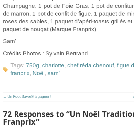
Champagne, 1 pot de Foie Gras, 1 pot de confitu
de marron, 1 pot de confit de figue, 1 paquet de mi
roses des sables, 1 paquet d’apéri-toasts grillés et
paquet de nougat (Marque Franprix)
Sam’
Crédits Photos : Sylvain Bertrand
Tags:
750g
,
charlotte
,
chef réda chenouf
,
figue 
franprix
,
Noël
,
sam'
←
Un FoodSaver® à gagner !
72 Responses to “Un Noël Traditio
Franprix”