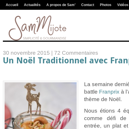
Accueil
Actualités
A propos de Sam’
Contact
Photos
Vidéos
30 novembre 2015 |
72 Commentaires
Un Noël Traditionnel avec Fran
La semaine dernièr
battle
Franprix
à l’
thème de Noël.
Nous étions 4 éq
comme défi de 
entrée, un plat e