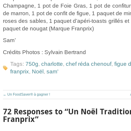
Champagne, 1 pot de Foie Gras, 1 pot de confitu
de marron, 1 pot de confit de figue, 1 paquet de mi
roses des sables, 1 paquet d’apéri-toasts grillés et
paquet de nougat (Marque Franprix)
Sam’
Crédits Photos : Sylvain Bertrand
Tags:
750g
,
charlotte
,
chef réda chenouf
,
figue 
franprix
,
Noël
,
sam'
←
Un FoodSaver® à gagner !
72 Responses to “Un Noël Traditio
Franprix”