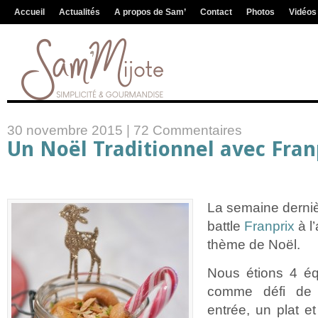
Accueil
Actualités
A propos de Sam’
Contact
Photos
Vidéos
30 novembre 2015 |
72 Commentaires
Un Noël Traditionnel avec Fran
La semaine dernièr
battle
Franprix
à l’
thème de Noël.
Nous étions 4 éq
comme défi de 
entrée, un plat e