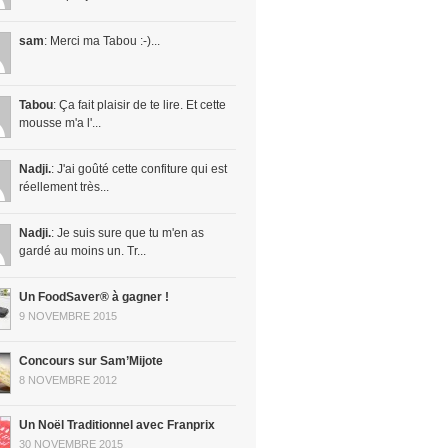
sam
: Merci ma Tabou :-)...
Tabou
: Ça fait plaisir de te lire. Et cette
mousse m'a l'...
Nadji.
: J'ai goûté cette confiture qui est
réellement très...
Nadji.
: Je suis sure que tu m'en as
gardé au moins un. Tr...
Un FoodSaver® à gagner !
9 NOVEMBRE 2015
Concours sur Sam’Mijote
8 NOVEMBRE 2012
Un Noël Traditionnel avec Franprix
30 NOVEMBRE 2015