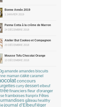
Bonne Année 2019
1 JANVIER 2019
Panna Cotta à la crème de Marron
24 DÉCEMBRE 2018
Atelier But Cookeo et Compagnon
23 DÉCEMBRE 2018
Mousse Tofu Chocolat Orange
13 DÉCEMBRE 2018
0g
amandes
amande
biscuits
cake
caramel
nne maman
hocolat
concours
dessert
urgettes
curry
elbeuf
trée
financiers
fleur d'oranger
Fêtes
framboises
franprix
ise
urmandises
gâteau
healthy
journal d'Elbeuf
léger
lie