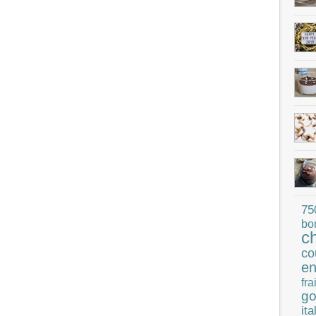
75
bo
c
co
en
fra
go
ita