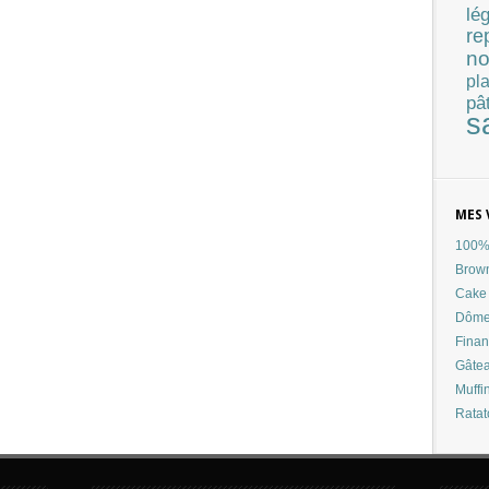
lé
re
no
pla
pâ
s
MES 
100% 
Brow
Cake 
Dôme
Finan
Gâtea
Muffi
Ratat