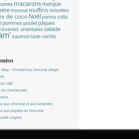
macarons
marque
gumes
muffins
père
mousse
noisettes
Noël
ix de coco
panna cotta
pommes
poulet
pâques
t
tisseries orientales
salade
am'
saumon
tarte
vanille
VIDÉOS
Mag – Fondant au chocolat allégé
nie
au café
 de cheesecake
ciers
u aux chocolat et aux amandes
ns aux pépites de chocolat
ouille Légère