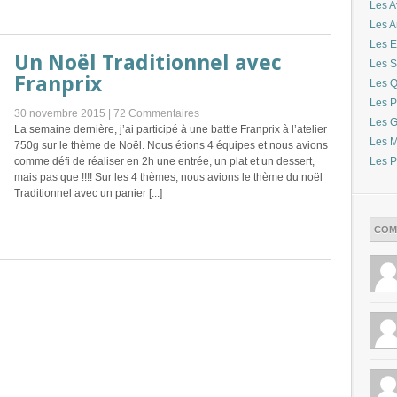
Les A
Les 
Les E
Un Noël Traditionnel avec
Les S
Franprix
Les Q
Les P
30 novembre 2015 |
72 Commentaires
Les G
La semaine dernière, j’ai participé à une battle Franprix à l’atelier
Les M
750g sur le thème de Noël. Nous étions 4 équipes et nous avions
Les P
comme défi de réaliser en 2h une entrée, un plat et un dessert,
mais pas que !!!! Sur les 4 thèmes, nous avions le thème du noël
Traditionnel avec un panier [...]
COM