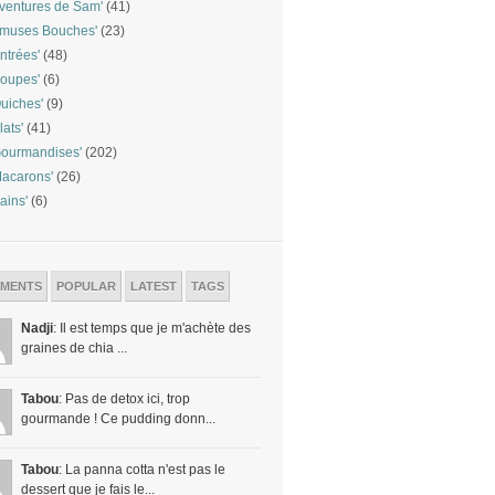
ventures de Sam'
(41)
Amuses Bouches'
(23)
ntrées'
(48)
oupes'
(6)
uiches'
(9)
lats'
(41)
ourmandises'
(202)
acarons'
(26)
ains'
(6)
MENTS
POPULAR
LATEST
TAGS
Nadji
: Il est temps que je m'achète des
graines de chia ...
Tabou
: Pas de detox ici, trop
gourmande ! Ce pudding donn...
Tabou
: La panna cotta n'est pas le
dessert que je fais le...