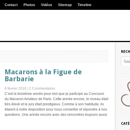
Contact
Photos
Vidéos
Sitemap
Timeline
REC
Macarons à la Figue de
Barbarie
8 février 2016 |
2 Commentaires
C’est la troisième année pour moi que je participe au Concours
du Macaron Amateur de Paris. Cette année encore, le niveau était
très élevé et le jury était prestigieux. Comme à son habitude, ils
étaient à notre disposition pour nous conseiller et répondre à nos
questions. Une année encore avec des rencontres toujours aussi
CATÉ