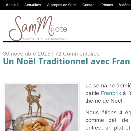
Accueil
Actualités
A propos de Sam’
Contact
Photos
Vidéos
30 novembre 2015 |
72 Commentaires
Un Noël Traditionnel avec Fran
La semaine dernièr
battle
Franprix
à l’
thème de Noël.
Nous étions 4 éq
comme défi de 
entrée, un plat e