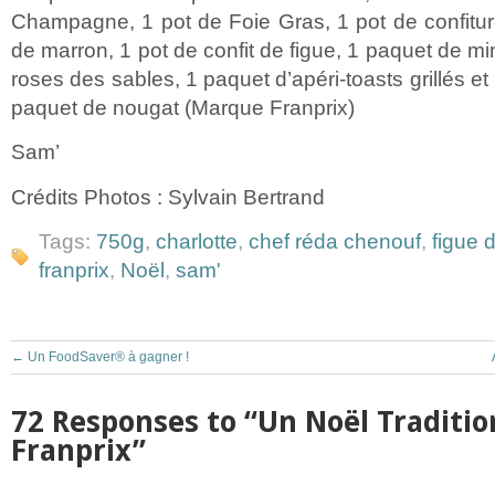
Champagne, 1 pot de Foie Gras, 1 pot de confitu
de marron, 1 pot de confit de figue, 1 paquet de mi
roses des sables, 1 paquet d’apéri-toasts grillés et
paquet de nougat (Marque Franprix)
Sam’
Crédits Photos : Sylvain Bertrand
Tags:
750g
,
charlotte
,
chef réda chenouf
,
figue 
franprix
,
Noël
,
sam'
←
Un FoodSaver® à gagner !
72 Responses to “Un Noël Traditio
Franprix”