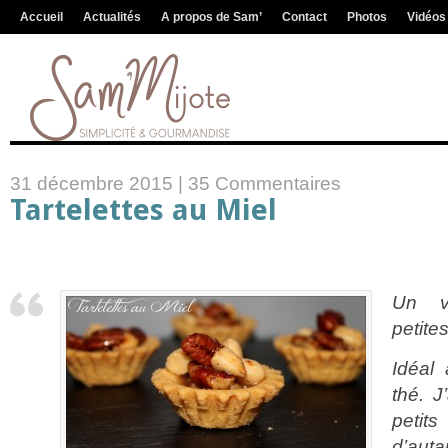
Accueil
Actualités
A propos de Sam’
Contact
Photos
Vidéos
31 décembre 2015 |
35 Commentaires
Tartelettes au Miel
Un v
petite
Idéal
thé. J
petit
d’auta