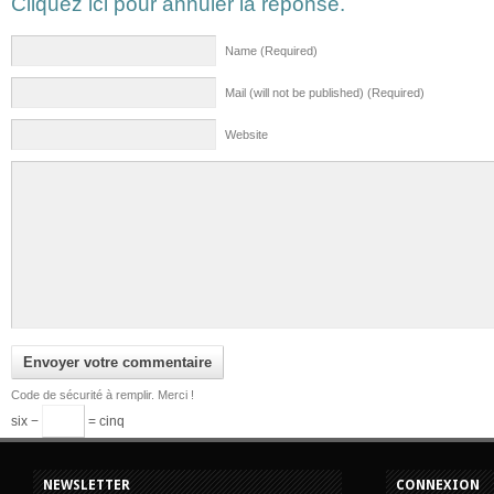
Cliquez ici pour annuler la réponse.
Name (Required)
Mail (will not be published) (Required)
Website
Code de sécurité à remplir. Merci !
six −
= cinq
NEWSLETTER
CONNEXION