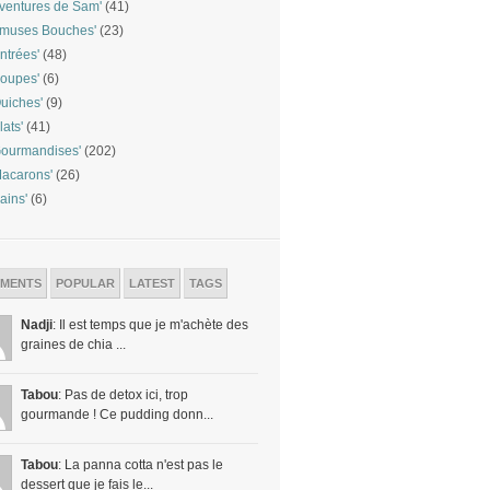
ventures de Sam'
(41)
Amuses Bouches'
(23)
ntrées'
(48)
oupes'
(6)
uiches'
(9)
lats'
(41)
ourmandises'
(202)
acarons'
(26)
ains'
(6)
MENTS
POPULAR
LATEST
TAGS
Nadji
: Il est temps que je m'achète des
graines de chia ...
Tabou
: Pas de detox ici, trop
gourmande ! Ce pudding donn...
Tabou
: La panna cotta n'est pas le
dessert que je fais le...