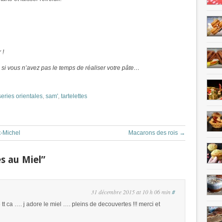
 !
 si vous n’avez pas le temps de réaliser votre pâte…
series orientales
,
sam'
,
tartelettes
t-Michel
Macarons des rois
→
s au Miel”
31 décembre 2015 at 10 h 06 min
#
t ca …. j adore le miel …. pleins de decouvertes !!! merci et