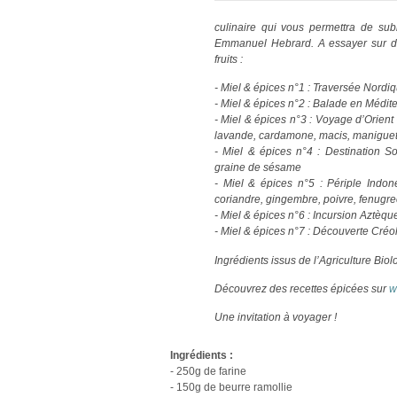
culinaire qui vous permettra de subl
Emmanuel Hebrard. A essayer sur de
fruits :
- Miel & épices n°1 : Traversée Nordi
- Miel & épices n°2 : Balade en Médit
- Miel & épices n°3 : Voyage d’Orient 
lavande, cardamone, macis, maniguet
- Miel & épices n°4 : Destination So
graine de sésame
- Miel & épices n°5 : Périple Indon
coriandre, gingembre, poivre, fenugre
- Miel & épices n°6 : Incursion Aztèq
- Miel & épices n°7 : Découverte Créo
Ingrédients issus de l’Agriculture Biol
Découvrez des recettes épicées sur
w
Une invitation à voyager !
Ingrédients :
- 250g de farine
- 150g de beurre ramollie