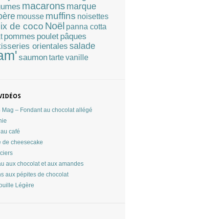
macarons
marque
gumes
muffins
père
mousse
noisettes
Noël
ix de coco
panna cotta
pommes
poulet
pâques
t
tisseries orientales
salade
am'
saumon
tarte
vanille
VIDÉOS
Mag – Fondant au chocolat allégé
nie
au café
 de cheesecake
ciers
u aux chocolat et aux amandes
ns aux pépites de chocolat
ouille Légère