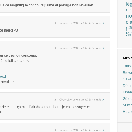
lé
sir a ce magnifique concours j’aime et partage bon réveillon
re
no
pla
31 décembre 2015 at 10 h 30 min
#
pâ
ipe merci <3
s
31 décembre 2015 at 10 h 30 min
#
r ce très joli concours.
MES 
à ce joli concours.
100% 
Brow
oo.fr
Cake 
 réveillon
Dôme
Finan
Gâtea
31 décembre 2015 at 10 h 31 min
#
Muffi
artelettes ! ça m’ a l’air drolement bon ; je vais essayer cette
Ratat
e
31 décembre 2015 at 10 h 47 min
#