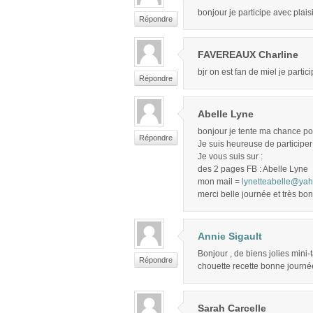
bonjour je participe avec plai
Répondre
FAVEREAUX Charline
bjr on est fan de miel je partic
Répondre
Abelle Lyne
bonjour je tente ma chance pou
Répondre
Je suis heureuse de participer 
Je vous suis sur :
des 2 pages FB : Abelle Lyne
mon mail =
lynetteabelle@yah
merci belle journée et très bon
Annie Sigault
Bonjour , de biens jolies mini-t
Répondre
chouette recette bonne journé
Sarah Carcelle