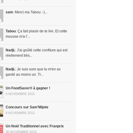
sam
: Merci ma Tabou :-)...
Tabou
: Ça fait plaisir de te lire. Et cette
mousse m'a l'...
Nadji.
: J'ai goûté cette confiture qui est
réellement très...
Nadji.
: Je suis sure que tu m'en as
gardé au moins un. Tr...
Un FoodSaver® à gagner !
9 NOVEMBRE 2015
Concours sur Sam’Mijote
8 NOVEMBRE 2012
Un Noël Traditionnel avec Franprix
30 NOVEMBRE 2015