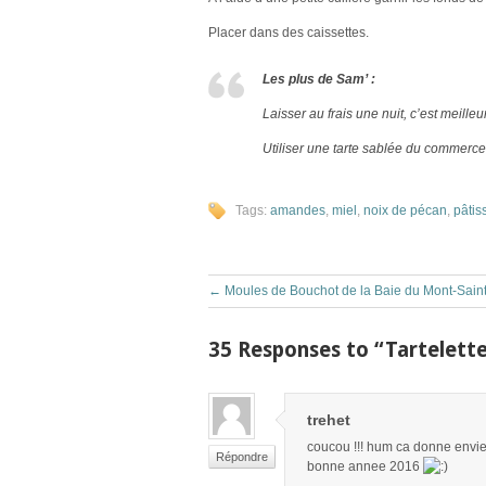
Placer dans des caissettes.
Les plus de Sam’ :
Laisser au frais une nuit, c’est meilleur
Utiliser une tarte sablée du commerce
Tags:
amandes
,
miel
,
noix de pécan
,
pâtis
←
Moules de Bouchot de la Baie du Mont-Sain
35 Responses to “Tartelette
trehet
coucou !!! hum ca donne envie t
Répondre
bonne annee 2016