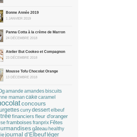
Bonne Année 2019
1 JANVIER 2019
Panna Cotta à la crème de Marron
24 DÉCEMBRE 2018
Atelier But Cookeo et Compagnon
23 DÉCEMBRE 2018
Mousse Tofu Chocolat Orange
13 DÉCEMBRE 2018
0g
amandes
amande
biscuits
cake
caramel
nne maman
hocolat
concours
dessert
urgettes
curry
elbeuf
trée
financiers
fleur d'oranger
Fêtes
framboises
franprix
ise
urmandises
gâteau
healthy
journal d'Elbeuf
léger
lie