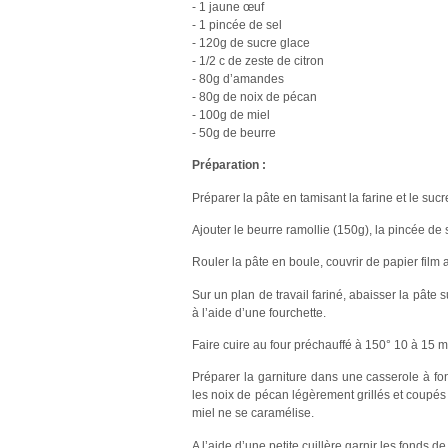
- 1 jaune œuf
- 1 pincée de sel
- 120g de sucre glace
- 1/2 c de zeste de citron
- 80g d’amandes
- 80g de noix de pécan
- 100g de miel
- 50g de beurre
Préparation :
Préparer la pâte en tamisant la farine et le sucr
Ajouter le beurre ramollie (150g), la pincée de s
Rouler la pâte en boule, couvrir de papier film a
Sur un plan de travail fariné, abaisser la pâte 
à l’aide d’une fourchette.
Faire cuire au four préchauffé à 150° 10 à 15 m
Préparer la garniture dans une casserole à fon
les noix de pécan légèrement grillés et coupé
miel ne se caramélise.
A l’aide d’une petite cuillère garnir les fonds de t