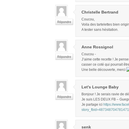
Christelle Bertrand
Coucou,
Répondre
Voila des tartelettes bien orig
A tester sans hésitation.
Anne Rossignol
Coucou -
Répondre
J’aime cette recette ! Je pens
casser ce coté qui pourrait êtr
Une belle découverte, merci
Let's Lounge Baby
Bonjour ! Je serais ravie de dé
Répondre
Je suis LES DEUX FB – Gueg
Je partage ici
https://www.fac
story_fbid=48734870478147
senk