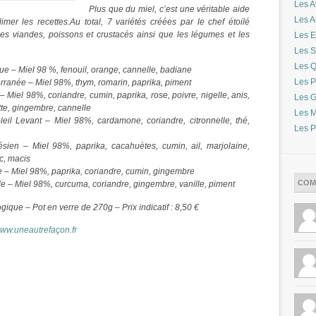
Les A
Plus que du miel, c’est une véritable aide
Les 
imer les recettes.Au total, 7 variétés créées par le chef étoilé
s viandes, poissons et crustacés ainsi que les légumes et les
Les E
Les S
Les Q
que – Miel 98 %, fenouil, orange, cannelle, badiane
Les P
erranée – Miel 98%, thym, romarin, paprika, piment
– Miel 98%, coriandre, cumin, paprika, rose, poivre, nigelle, anis,
Les G
te, gingembre, cannelle
Les M
leil Levant – Miel 98%, cardamone, coriandre, citronnelle, thé,
Les P
ésien – Miel 98%, paprika, cacahuètes, cumin, ail, marjolaine,
c, macis
ue – Miel 98%, paprika, coriandre, cumin, gingembre
COM
le – Miel 98%, curcuma, coriandre, gingembre, vanille, piment
ogique – Pot en verre de 270g – Prix indicatif : 8,50 €
ww.uneautrefaçon.fr