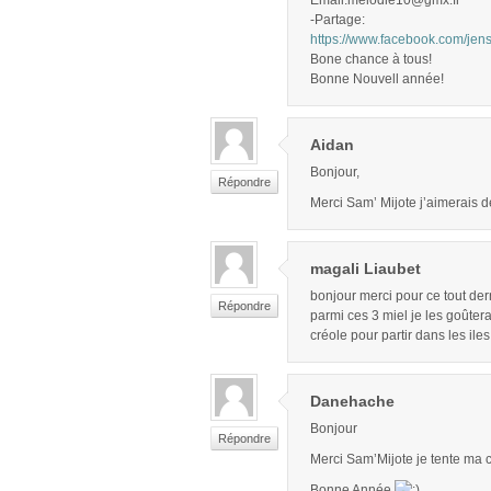
Email:melodie10@gmx.fr
-Partage:
https://www.facebook.com/je
Bone chance à tous!
Bonne Nouvell année!
Aidan
Bonjour,
Répondre
Merci Sam’ Mijote j’aimerais d
magali Liaubet
bonjour merci pour ce tout dern
Répondre
parmi ces 3 miel je les goûtera
créole pour partir dans les il
Danehache
Bonjour
Répondre
Merci Sam’Mijote je tente ma 
Bonne Année