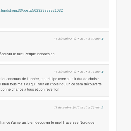
ns.lundstrom.33/posts/562329893921032
31 décembre 2015 at 13 h 49 min
#
écouvrir le miel Périple Indonésien.
31 décembre 2015 at 15 h 14 min
#
ier concours de l’année je participe avec plaisir dur de choisir
i bien tous mais vu qu’il faut en choisir qu’un ce sera découverte
es bonne chance à tous et bon réveillon
31 décembre 2015 at 15 h 22 min
#
chance j’aimerais bien découvrir le miel Traversée Nordique.