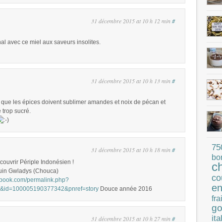
31 décembre 2015 at 10 h 12 min
#
inal avec ce miel aux saveurs insolites.
31 décembre 2015 at 10 h 13 min
#
e que les épices doivent sublimer amandes et noix de pécan et
e trop sucré.
75
31 décembre 2015 at 10 h 18 min
#
bo
couvrir Périple Indonésien !
c
uin Gwladys (Chouca)
co
ebook.com/permalink.php?
en
1&id=100005190377342&pnref=story
Douce année 2016
fra
go
ita
31 décembre 2015 at 10 h 27 min
#