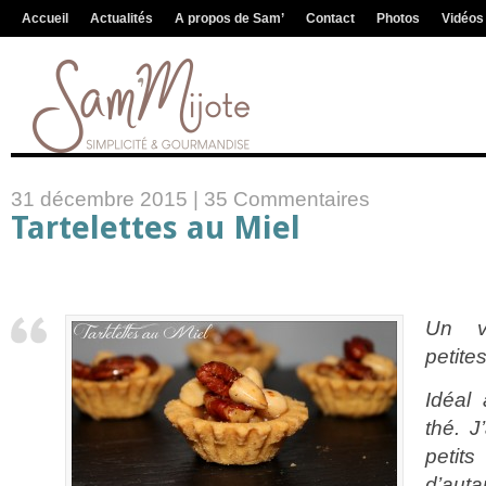
Accueil
Actualités
A propos de Sam’
Contact
Photos
Vidéos
31 décembre 2015 |
35 Commentaires
Tartelettes au Miel
Un v
petite
Idéal
thé. J
petit
d’auta