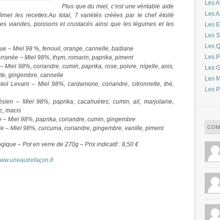
Les A
Plus que du miel, c’est une véritable aide
Les 
imer les recettes.Au total, 7 variétés créées par le chef étoilé
s viandes, poissons et crustacés ainsi que les légumes et les
Les E
Les S
Les Q
que – Miel 98 %, fenouil, orange, cannelle, badiane
Les P
erranée – Miel 98%, thym, romarin, paprika, piment
– Miel 98%, coriandre, cumin, paprika, rose, poivre, nigelle, anis,
Les G
te, gingembre, cannelle
Les M
leil Levant – Miel 98%, cardamone, coriandre, citronnelle, thé,
Les P
ésien – Miel 98%, paprika, cacahuètes, cumin, ail, marjolaine,
c, macis
ue – Miel 98%, paprika, coriandre, cumin, gingembre
COM
le – Miel 98%, curcuma, coriandre, gingembre, vanille, piment
ogique – Pot en verre de 270g – Prix indicatif : 8,50 €
ww.uneautrefaçon.fr