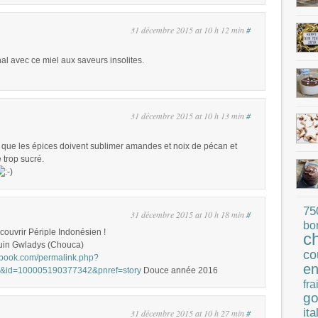
31 décembre 2015 at 10 h 12 min
#
inal avec ce miel aux saveurs insolites.
31 décembre 2015 at 10 h 13 min
#
e que les épices doivent sublimer amandes et noix de pécan et
e trop sucré.
75
31 décembre 2015 at 10 h 18 min
#
bo
couvrir Périple Indonésien !
c
uin Gwladys (Chouca)
co
ebook.com/permalink.php?
en
1&id=100005190377342&pnref=story
Douce année 2016
fra
go
ita
31 décembre 2015 at 10 h 27 min
#