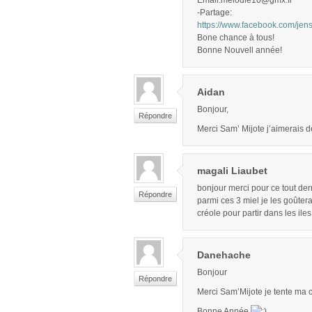
Email:melodie10@gmx.fr
-Partage:
https://www.facebook.com/je
Bone chance à tous!
Bonne Nouvell année!
Aidan
Bonjour,
Répondre
Merci Sam’ Mijote j’aimerais d
magali Liaubet
bonjour merci pour ce tout dern
Répondre
parmi ces 3 miel je les goûtera
créole pour partir dans les il
Danehache
Bonjour
Répondre
Merci Sam’Mijote je tente ma 
Bonne Année