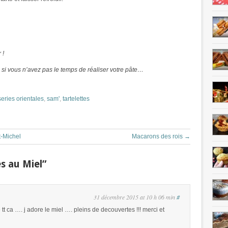
 !
 si vous n’avez pas le temps de réaliser votre pâte…
series orientales
,
sam'
,
tartelettes
t-Michel
Macarons des rois
→
s au Miel”
31 décembre 2015 at 10 h 06 min
#
t ca …. j adore le miel …. pleins de decouvertes !!! merci et