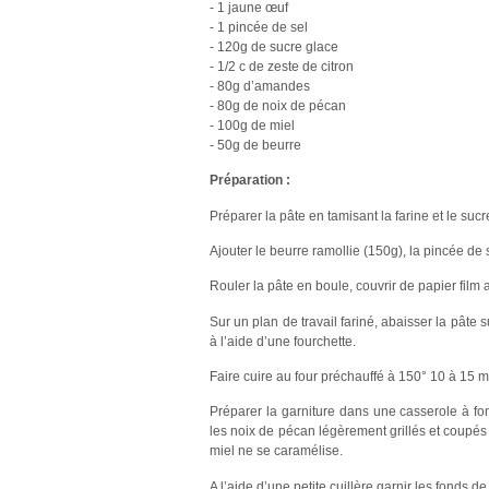
- 1 jaune œuf
- 1 pincée de sel
- 120g de sucre glace
- 1/2 c de zeste de citron
- 80g d’amandes
- 80g de noix de pécan
- 100g de miel
- 50g de beurre
Préparation :
Préparer la pâte en tamisant la farine et le sucr
Ajouter le beurre ramollie (150g), la pincée de s
Rouler la pâte en boule, couvrir de papier film a
Sur un plan de travail fariné, abaisser la pâte 
à l’aide d’une fourchette.
Faire cuire au four préchauffé à 150° 10 à 15 m
Préparer la garniture dans une casserole à fon
les noix de pécan légèrement grillés et coupé
miel ne se caramélise.
A l’aide d’une petite cuillère garnir les fonds de t