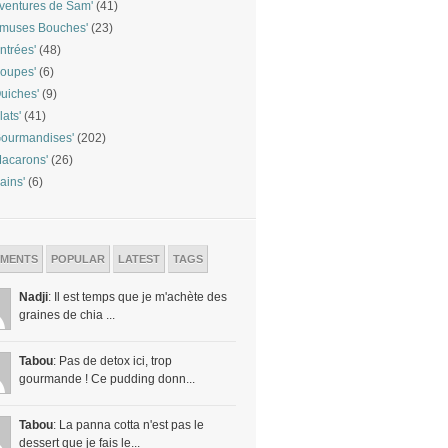
ventures de Sam'
(41)
Amuses Bouches'
(23)
ntrées'
(48)
oupes'
(6)
uiches'
(9)
lats'
(41)
ourmandises'
(202)
acarons'
(26)
ains'
(6)
MENTS
POPULAR
LATEST
TAGS
Nadji
: Il est temps que je m'achète des
graines de chia ...
Tabou
: Pas de detox ici, trop
gourmande ! Ce pudding donn...
Tabou
: La panna cotta n'est pas le
dessert que je fais le...