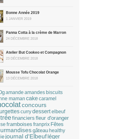
Bonne Année 2019
1 JANVIER 2019
Panna Cotta à la crème de Marron
24 DÉCEMBRE 2018
Atelier But Cookeo et Compagnon
23 DÉCEMBRE 2018
Mousse Tofu Chocolat Orange
13 DÉCEMBRE 2018
0g
amandes
amande
biscuits
cake
caramel
nne maman
hocolat
concours
dessert
urgettes
curry
elbeuf
trée
financiers
fleur d'oranger
Fêtes
framboises
franprix
ise
urmandises
gâteau
healthy
journal d'Elbeuf
léger
lie