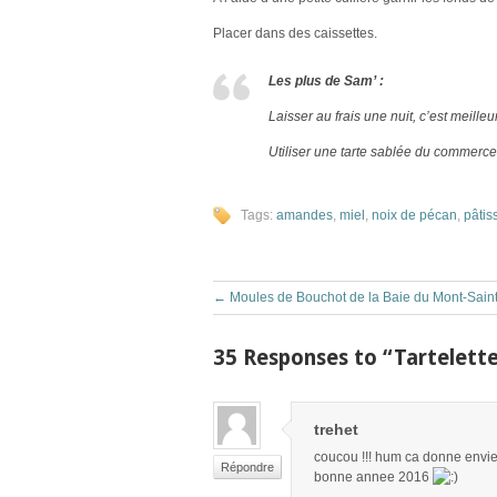
Placer dans des caissettes.
Les plus de Sam’ :
Laisser au frais une nuit, c’est meilleur
Utiliser une tarte sablée du commerce
Tags:
amandes
,
miel
,
noix de pécan
,
pâtis
←
Moules de Bouchot de la Baie du Mont-Sain
35 Responses to “Tartelette
trehet
coucou !!! hum ca donne envie t
Répondre
bonne annee 2016