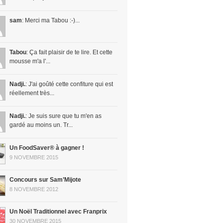
sam
: Merci ma Tabou :-)...
Tabou
: Ça fait plaisir de te lire. Et cette
mousse m'a l'...
Nadji.
: J'ai goûté cette confiture qui est
réellement très...
Nadji.
: Je suis sure que tu m'en as
gardé au moins un. Tr...
Un FoodSaver® à gagner !
9 NOVEMBRE 2015
Concours sur Sam’Mijote
8 NOVEMBRE 2012
Un Noël Traditionnel avec Franprix
30 NOVEMBRE 2015