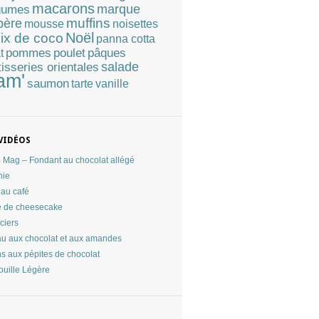
macarons
marque
gumes
muffins
père
mousse
noisettes
Noël
ix de coco
panna cotta
pommes
poulet
pâques
t
tisseries orientales
salade
am'
saumon
tarte
vanille
VIDÉOS
Mag – Fondant au chocolat allégé
nie
au café
 de cheesecake
ciers
u aux chocolat et aux amandes
ns aux pépites de chocolat
ouille Légère