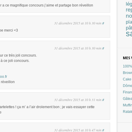
lé
sir a ce magnifique concours j’aime et partage bon réveillon
re
no
pla
31 décembre 2015 at 10 h 30 min
#
pâ
ipe merci <3
s
31 décembre 2015 at 10 h 30 min
#
r ce très joli concours.
MES 
à ce joli concours.
100% 
Brow
oo.fr
Cake 
 réveillon
Dôme
Finan
Gâtea
31 décembre 2015 at 10 h 31 min
#
Muffi
artelettes ! ça m’ a l’air drolement bon ; je vais essayer cette
Ratat
e
31 décembre 2015 at 10 h 47 min
#