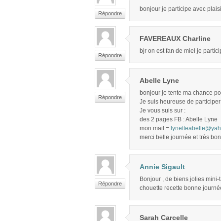
bonjour je participe avec plai
Répondre
FAVEREAUX Charline
bjr on est fan de miel je partic
Répondre
Abelle Lyne
bonjour je tente ma chance pou
Répondre
Je suis heureuse de participer 
Je vous suis sur :
des 2 pages FB : Abelle Lyne
mon mail =
lynetteabelle@yah
merci belle journée et très bon
Annie Sigault
Bonjour , de biens jolies mini-t
Répondre
chouette recette bonne journé
Sarah Carcelle