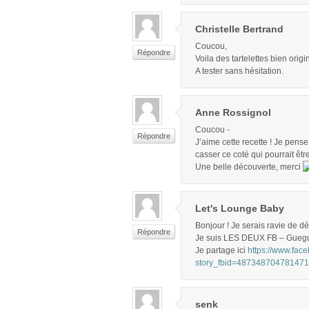
Christelle Bertrand
Coucou,
Répondre
Voila des tartelettes bien orig
A tester sans hésitation.
Anne Rossignol
Coucou -
Répondre
J’aime cette recette ! Je pens
casser ce coté qui pourrait êtr
Une belle découverte, merci
Let's Lounge Baby
Bonjour ! Je serais ravie de dé
Répondre
Je suis LES DEUX FB – Gueg
Je partage ici
https://www.fac
story_fbid=48734870478147
senk