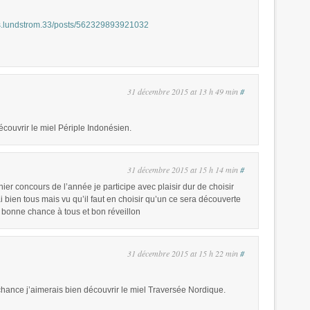
ns.lundstrom.33/posts/562329893921032
31 décembre 2015 at 13 h 49 min
#
écouvrir le miel Périple Indonésien.
31 décembre 2015 at 15 h 14 min
#
ier concours de l’année je participe avec plaisir dur de choisir
i bien tous mais vu qu’il faut en choisir qu’un ce sera découverte
es bonne chance à tous et bon réveillon
31 décembre 2015 at 15 h 22 min
#
chance j’aimerais bien découvrir le miel Traversée Nordique.