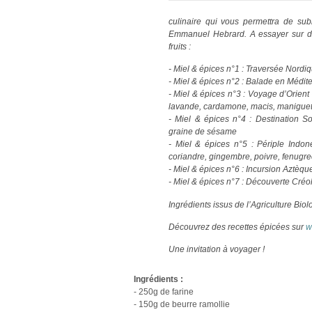
culinaire qui vous permettra de subl
Emmanuel Hebrard. A essayer sur de
fruits :
- Miel & épices n°1 : Traversée Nordi
- Miel & épices n°2 : Balade en Médit
- Miel & épices n°3 : Voyage d’Orient 
lavande, cardamone, macis, maniguet
- Miel & épices n°4 : Destination So
graine de sésame
- Miel & épices n°5 : Périple Indon
coriandre, gingembre, poivre, fenugre
- Miel & épices n°6 : Incursion Aztèq
- Miel & épices n°7 : Découverte Créo
Ingrédients issus de l’Agriculture Biol
Découvrez des recettes épicées sur
w
Une invitation à voyager !
Ingrédients :
- 250g de farine
- 150g de beurre ramollie