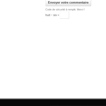
Code de sécurité à remplir. Merci !
huit − six =