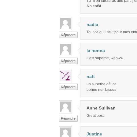
Tu m’en laisseras une part, j’
A bientôt
nadia
Tout ce qu’il faut pour mes enf
Répondre
la nonna
il est superbe, waoww
Répondre
natt
un superbe délice
Répondre
bonne nuit bisous
Anne Sullivan
Great post.
Répondre
Justine