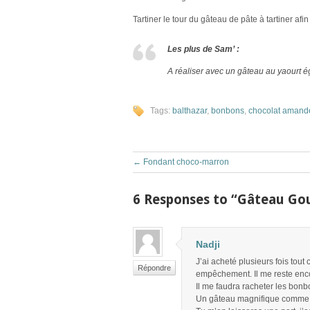
Tartiner le tour du gâteau de pâte à tartiner afi
Les plus de Sam’ :
A réaliser avec un gâteau au yaourt
Tags:
balthazar
,
bonbons
,
chocolat amand
←
Fondant choco-marron
6 Responses to “Gâteau G
Nadji
J’ai acheté plusieurs fois tout 
Répondre
empêchement. Il me reste encor
Il me faudra racheter les bonb
Un gâteau magnifique comme 