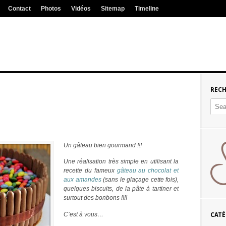
Contact
Photos
Vidéos
Sitemap
Timeline
REC
Un gâteau bien gourmand !!!
Une réalisation très simple en utilisant la
recette du fameux
gâteau au chocolat et
aux amandes
(sans le glaçage cette fois),
quelques biscuits, de la pâte à tartiner et
surtout des bonbons !!!!
C’est à vous…
CATÉ