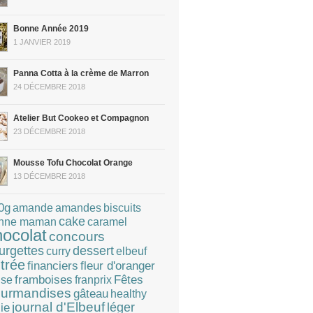
Bonne Année 2019
1 JANVIER 2019
Panna Cotta à la crème de Marron
24 DÉCEMBRE 2018
Atelier But Cookeo et Compagnon
23 DÉCEMBRE 2018
Mousse Tofu Chocolat Orange
13 DÉCEMBRE 2018
0g
amandes
amande
biscuits
cake
caramel
nne maman
hocolat
concours
dessert
urgettes
curry
elbeuf
trée
financiers
fleur d'oranger
Fêtes
framboises
franprix
ise
urmandises
gâteau
healthy
journal d'Elbeuf
léger
lie