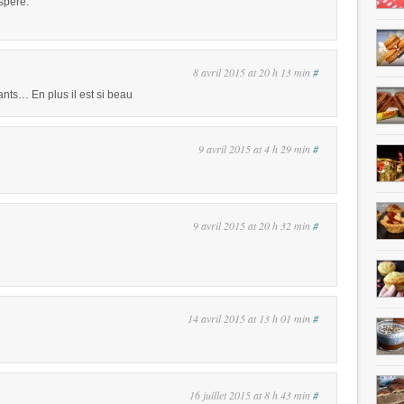
espère.
8 avril 2015 at 20 h 13 min
#
ants… En plus il est si beau
9 avril 2015 at 4 h 29 min
#
9 avril 2015 at 20 h 32 min
#
14 avril 2015 at 13 h 01 min
#
16 juillet 2015 at 8 h 43 min
#