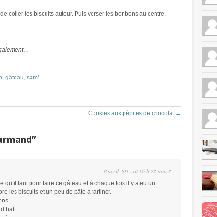
n de coller les biscuits autour. Puis verser les bonbons au centre.
 également…
e
,
gâteau
,
sam'
Cookies aux pépites de chocolat
→
ourmand”
8 avril 2015 at 16 h 22 min
#
ce qu’il faut pour faire ce gâteau et à chaque fois il y a eu un
e les biscuits et un peu de pâte à tartiner.
ons.
d’hab.