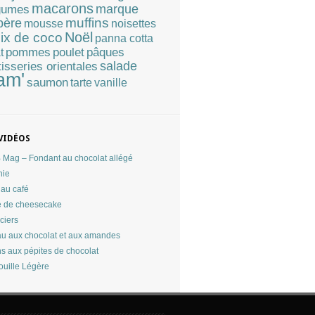
macarons
marque
gumes
muffins
père
mousse
noisettes
Noël
ix de coco
panna cotta
pommes
poulet
pâques
t
tisseries orientales
salade
am'
saumon
tarte
vanille
VIDÉOS
Mag – Fondant au chocolat allégé
nie
au café
 de cheesecake
ciers
u aux chocolat et aux amandes
ns aux pépites de chocolat
ouille Légère