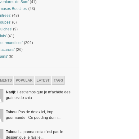
ventures de Sam'
(41)
Amuses Bouches'
(23)
ntrées'
(48)
oupes'
(6)
uiches'
(9)
lats'
(41)
ourmandises'
(202)
acarons'
(26)
ains'
(6)
MENTS
POPULAR
LATEST
TAGS
Nadji
: Il est temps que je m'achète des
graines de chia ...
Tabou
: Pas de detox ici, trop
gourmande ! Ce pudding donn...
Tabou
: La panna cotta n'est pas le
dessert que je fais le...