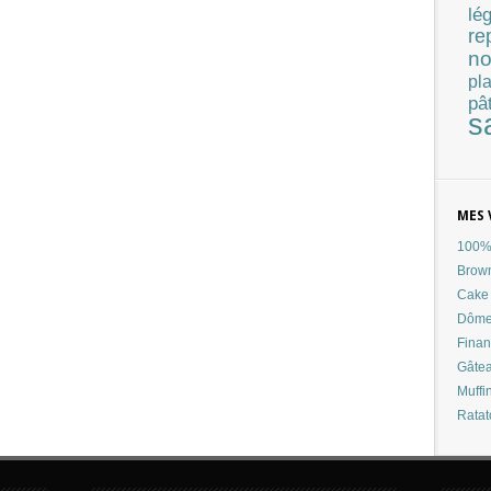
lé
re
no
pla
pâ
s
MES 
100% 
Brow
Cake 
Dôme
Finan
Gâtea
Muffi
Ratat