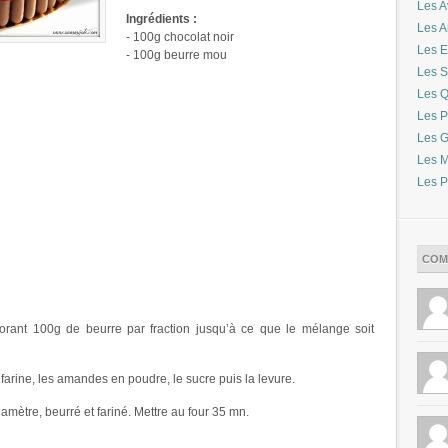
Les A
Ingrédients :
Les 
- 100g chocolat noir
Les E
- 100g beurre mou
Les S
Les Q
Les P
Les G
Les M
Les P
COM
rporant 100g de beurre par fraction jusqu’à ce que le mélange soit
 farine, les amandes en poudre, le sucre puis la levure.
ètre, beurré et fariné. Mettre au four 35 mn.