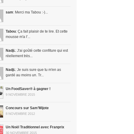
sam
: Merci ma Tabou :-)...
Tabou
: Ça fait plaisir de te lire. Et cette
mousse m'a l'...
Nadji.
: J'ai goûté cette confiture qui est
réellement très...
Nadji.
: Je suis sure que tu m'en as
gardé au moins un. Tr...
Un FoodSaver® à gagner !
9 NOVEMBRE 2015
Concours sur Sam’Mijote
8 NOVEMBRE 2012
Un Noël Traditionnel avec Franprix
30 NOVEMBRE 2015