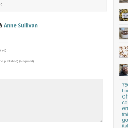
d !
 à
Anne Sullivan
red)
t be published) (Required)
75
bo
c
co
en
fra
go
ita