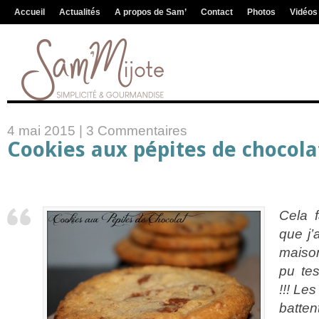
Accueil
Actualités
A propos de Sam’
Contact
Photos
Vidéos
4 mai 2015 |
3 Commentaires
Cookies aux pépites de chocola
Cela 
que j’
maison
pu te
!!! Le
batte