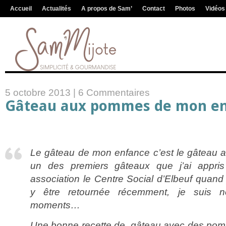
Accueil
Actualités
A propos de Sam’
Contact
Photos
Vidéos
5 octobre 2013 |
6 Commentaires
Gâteau aux pommes de mon e
Le gâteau de mon enfance c’est le gâteau
un des premiers gâteaux que j’ai appri
association le Centre Social d’Elbeuf quan
y être retournée récemment, je suis n
moments…
Une bonne recette de gâteau avec des po