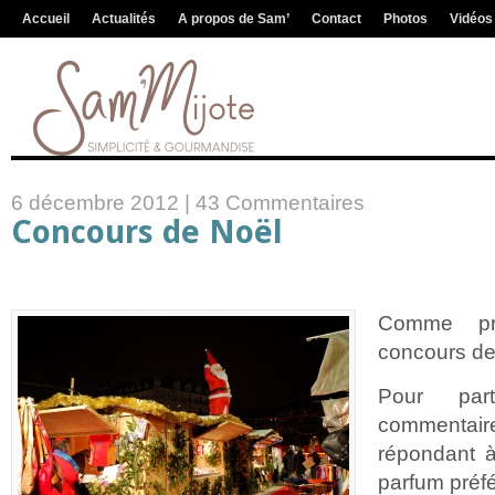
Accueil
Actualités
A propos de Sam’
Contact
Photos
Vidéos
6 décembre 2012 |
43 Commentaires
Concours de Noël
Comme pr
concours d
Pour part
commentaire
répondant à
parfum préf