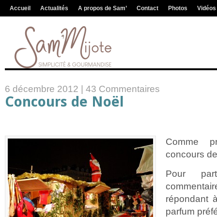
Accueil
Actualités
A propos de Sam’
Contact
Photos
Vidéos
6 décembre 2012 |
43 Commentaires
Concours de Noël
Comme pr
concours d
Pour part
commentaire
répondant à
parfum préf