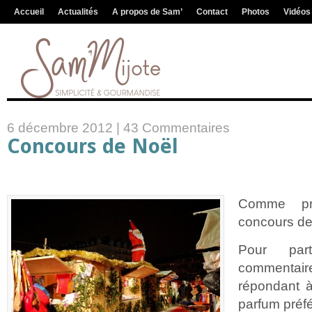
Accueil
Actualités
A propos de Sam’
Contact
Photos
Vidéos
6 décembre 2012 |
43 Commentaires
Concours de Noël
Comme pr
concours d
Pour part
commentaire
répondant à
parfum préf