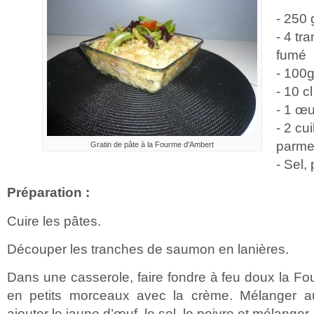
- 250 
- 4 t
fumé
- 100
- 10 c
- 1 œu
- 2 cu
parm
Gratin de pâte à la Fourme d'Ambert
- Sel,
Préparation :
Cuire les pâtes.
Découper les tranches de saumon en lanières.
Dans une casserole, faire fondre à feu doux la 
en petits morceaux avec la crème. Mélanger au
ajouter le jaune d’œuf, le sel, le poivre et mélanger.