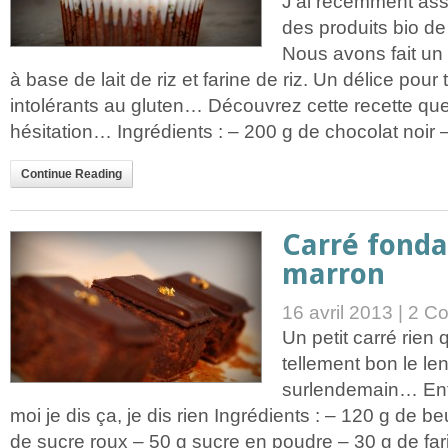
J’ai récemment assi
des produits bio de
Nous avons fait un
à base de lait de riz et farine de riz. Un délice pour 
intolérants au gluten… Découvrez cette recette que 
hésitation… Ingrédients : – 200 g de chocolat noir – 
Continue Reading
Carré fonda
marron
16 avril 2013 |
2 C
Un petit carré rien 
tellement bon le le
surlendemain… Enfi
moi je dis ça, je dis rien Ingrédients : – 120 g de b
de sucre roux – 50 g sucre en poudre – 30 g de farin