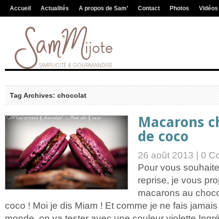
Accueil
Actualités
A propos de Sam’
Contact
Photos
Vidéos
Tag Archives: chocolat
Macarons ch
de coco
26 août 2013 |
0 C
Pour vous souhait
reprise, je vous pr
macarons au chocol
coco ! Moi je dis Miam ! Et comme je ne fais jamais
monde, on va tester avec une couleur violette Ingré