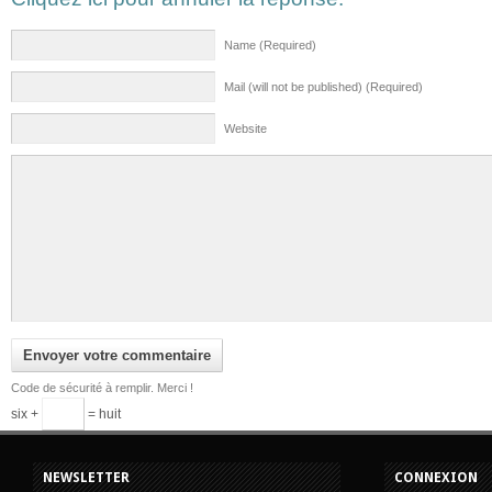
Name (Required)
Mail (will not be published) (Required)
Website
Code de sécurité à remplir. Merci !
six +
= huit
NEWSLETTER
CONNEXION