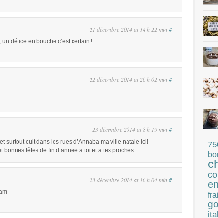
21 décembre 2014 at 14 h 22 min
#
, un délice en bouche c’est certain !
22 décembre 2014 at 20 h 02 min
#
23 décembre 2014 at 8 h 19 min
#
t surtout cuit dans les rues d’Annaba ma ville natale lol!
75
t bonnes fêtes de fin d’année a toi et a tes proches
bo
c
co
23 décembre 2014 at 10 h 04 min
#
en
Sam
fra
go
ita