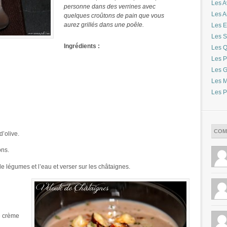
Les A
personne dans des verrines avec
Les 
quelques croûtons de pain que vous
aurez grillés dans une poêle.
Les E
Les S
Ingrédients :
Les Q
Les P
Les G
Les M
Les P
COM
d’olive.
ons.
e légumes et l’eau et verser sur les châtaignes.
de crème