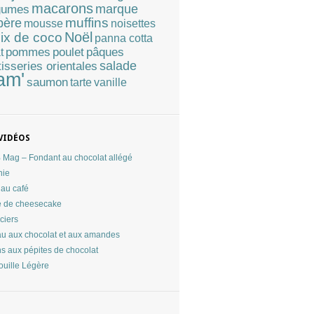
macarons
marque
gumes
muffins
père
mousse
noisettes
Noël
ix de coco
panna cotta
pommes
poulet
pâques
t
tisseries orientales
salade
am'
saumon
tarte
vanille
VIDÉOS
Mag – Fondant au chocolat allégé
nie
au café
 de cheesecake
ciers
u aux chocolat et aux amandes
ns aux pépites de chocolat
ouille Légère