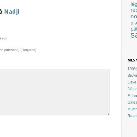
lé
re
 à
Nadji
no
pla
pâ
s
red)
t be published) (Required)
MES 
100% 
Brow
Cake 
Dôme
Finan
Gâtea
Muffi
Ratat