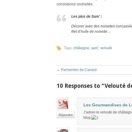
consistance souhaitée.
Les plus de Sam’ :
Décorer avec des noisettes concassée
filet d’huile de noisette…
Tags:
châtaigne
,
sam'
,
velouté
←
Parmentier de Canard
10 Responses to “Velouté d
Les Gourmandises de 
J’adore le velouté de châtaigne
Répondre
blog