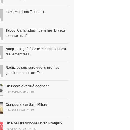
sam
: Merci ma Tabou :-)...
Tabou
: Ça fait plaisir de te lire. Et cette
mousse m'a l'...
Nadji.
: J'ai goûté cette confiture qui est
réellement très...
Nadji.
: Je suis sure que tu m'en as
gardé au moins un. Tr...
Un FoodSaver® à gagner !
9 NOVEMBRE 2015
Concours sur Sam’Mijote
8 NOVEMBRE 2012
Un Noël Traditionnel avec Franprix
30 NOVEMBRE 2015