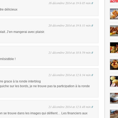
16 décembre 2014 at 19 h 05 min
#
tre délicieux
20 décembre 2014 at 19 h 31 min
#
it. J’en mangerai avec plaisir.
21 décembre 2014 at 10 h 59 min
#
résistible !
21 décembre 2014 at 12 h 34 min
#
vre grace à la ronde interblog
quiche sur les bords, je ne trouve pas ta participation à la ronde
21 décembre 2014 at 12 h 48 min
#
on se trouve dans les images qui défilent… Les financiers aux