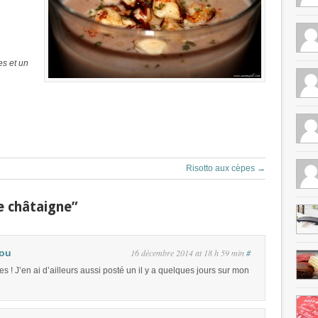
s et un
Risotto aux cèpes
→
e châtaigne”
Lou
16 décembre 2014 at 18 h 59 min
#
s ! J’en ai d’ailleurs aussi posté un il y a quelques jours sur mon