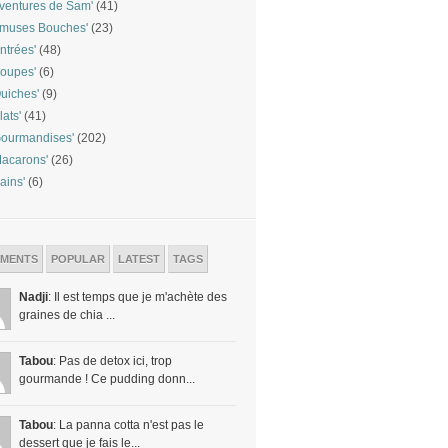
ventures de Sam'
(41)
Amuses Bouches'
(23)
ntrées'
(48)
oupes'
(6)
uiches'
(9)
lats'
(41)
ourmandises'
(202)
acarons'
(26)
ains'
(6)
MENTS
POPULAR
LATEST
TAGS
Nadji
: Il est temps que je m'achète des
graines de chia ...
Tabou
: Pas de detox ici, trop
gourmande ! Ce pudding donn...
Tabou
: La panna cotta n'est pas le
dessert que je fais le...