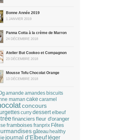
Bonne Année 2019
1 JANVIER 2019
Panna Cotta à la crème de Marron
24 DÉCEMBRE 2018
Atelier But Cookeo et Compagnon
23 DÉCEMBRE 2018
Mousse Tofu Chocolat Orange
13 DÉCEMBRE 2018
0g
amandes
amande
biscuits
cake
caramel
nne maman
hocolat
concours
dessert
urgettes
curry
elbeuf
trée
financiers
fleur d'oranger
Fêtes
framboises
franprix
ise
urmandises
gâteau
healthy
journal d'Elbeuf
léger
lie