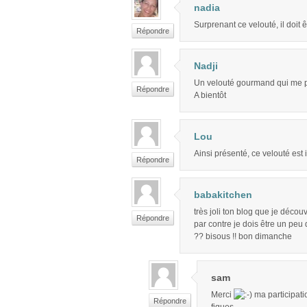
nadia
Surprenant ce velouté, il doit ê
Répondre
Nadji
Un velouté gourmand qui me pla
Répondre
A bientôt
Lou
Ainsi présenté, ce velouté est ir
Répondre
babakitchen
très joli ton blog que je décou
Répondre
par contre je dois être un peu 
?? bisous !! bon dimanche
sam
Merci
ma participati
Répondre