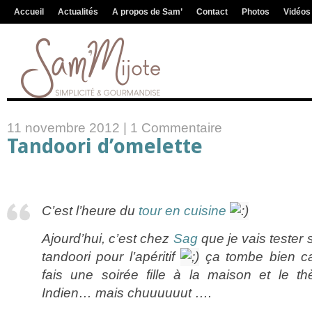
Accueil
Actualités
A propos de Sam’
Contact
Photos
Vidéos
11 novembre 2012 |
1 Commentaire
Tandoori d’omelette
C’est l’heure du
tour en cuisine
Ajourd’hui, c’est chez
Sag
que je vais tester 
tandoori pour l’apéritif
ça tombe bien ca
fais une soirée fille à la maison et le t
Indien… mais chuuuuuut ….