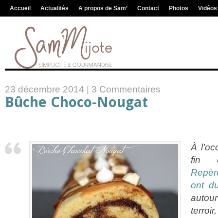
Accueil
Actualités
A propos de Sam’
Contact
Photos
Vidéos
23 décembre 2014 |
3 Commentaires
Bûche Choco-Nougat
À l’oc
fin 
Repèr
ont du
autou
terroi