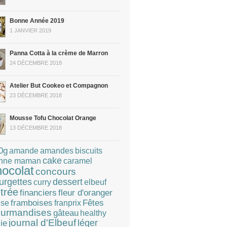
Bonne Année 2019
1 JANVIER 2019
Panna Cotta à la crème de Marron
24 DÉCEMBRE 2018
Atelier But Cookeo et Compagnon
23 DÉCEMBRE 2018
Mousse Tofu Chocolat Orange
13 DÉCEMBRE 2018
0g
amandes
amande
biscuits
cake
caramel
nne maman
hocolat
concours
dessert
urgettes
curry
elbeuf
trée
financiers
fleur d'oranger
Fêtes
framboises
franprix
ise
urmandises
gâteau
healthy
journal d'Elbeuf
léger
lie