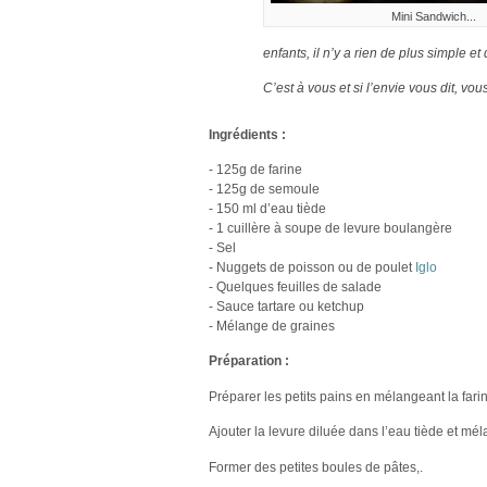
Mini Sandwich...
enfants, il n’y a rien de plus simple e
C’est à vous et si l’envie vous dit, v
Ingrédients :
- 125g de farine
- 125g de semoule
- 150 ml d’eau tiède
- 1 cuillère à soupe de levure boulangère
- Sel
- Nuggets de poisson ou de poulet
Iglo
- Quelques feuilles de salade
- Sauce tartare ou ketchup
- Mélange de graines
Préparation :
Préparer les petits pains en mélangeant la farine
Ajouter la levure diluée dans l’eau tiède et mél
Former des petites boules de pâtes,.