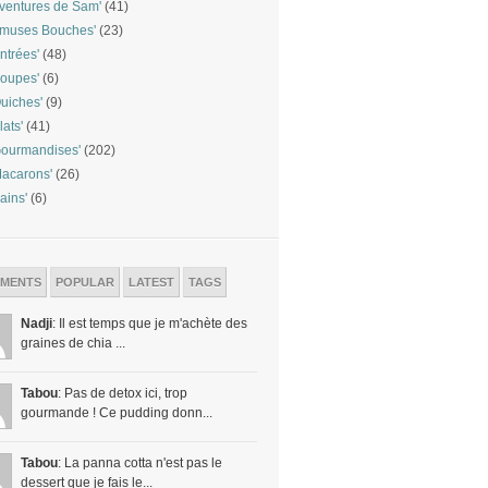
ventures de Sam'
(41)
Amuses Bouches'
(23)
ntrées'
(48)
oupes'
(6)
uiches'
(9)
lats'
(41)
ourmandises'
(202)
acarons'
(26)
ains'
(6)
MENTS
POPULAR
LATEST
TAGS
Nadji
: Il est temps que je m'achète des
graines de chia ...
Tabou
: Pas de detox ici, trop
gourmande ! Ce pudding donn...
Tabou
: La panna cotta n'est pas le
dessert que je fais le...