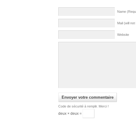
Name (Requi
Mail (will no
Website
Code de sécurité à remplir. Merci !
deux × deux =