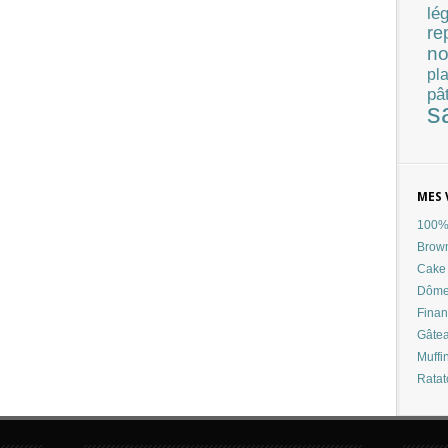
lé
re
no
pla
pâ
s
MES 
100% 
Brow
Cake 
Dôme
Finan
Gâtea
Muffi
Ratat