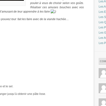
Les A
poulet à vous de choisir selon vos goûts.
Les 
Réaliser ces amuses bouches avec vos
t d’amusant de leur apprendre à les faire
Les E
Les S
ous pouvez tout fait les faire avec de la viande hachée…
Les Q
Les P
Les G
Les M
Les P
COM
 et le sel.
anger jusqu’à obtenir une pâte lisse.