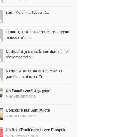
sam
: Merci ma Tabou :-)...
Tabou
: Ça fait plaisir de te lire. Et cette
mousse m'a l'...
Nadji.
: J'ai goûté cette confiture qui est
réellement très...
Nadji.
: Je suis sure que tu m'en as
gardé au moins un. Tr...
Un FoodSaver® à gagner !
9 NOVEMBRE 2015
Concours sur Sam’Mijote
8 NOVEMBRE 2012
Un Noël Traditionnel avec Franprix
30 NOVEMBRE 2015