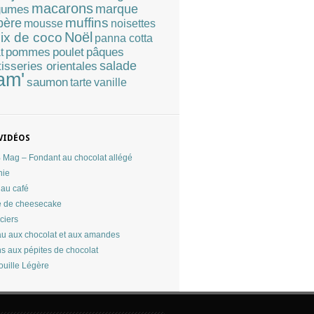
macarons
marque
gumes
muffins
père
mousse
noisettes
Noël
ix de coco
panna cotta
pommes
poulet
pâques
t
tisseries orientales
salade
am'
saumon
tarte
vanille
VIDÉOS
Mag – Fondant au chocolat allégé
nie
au café
 de cheesecake
ciers
u aux chocolat et aux amandes
ns aux pépites de chocolat
ouille Légère