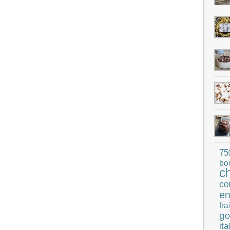
75
bo
c
co
en
fra
go
ita