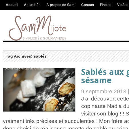
Accueil
Actualités
A propos de Sam’
Contact
Photos
Vidéos
Tag Archives: sablés
Sablés aux 
sésame
9 septembre 2013 
J’ai découvert cett
copinaute Nadia du
visiter son blog !!!
vraiment très précises et succulentes ! Mon frère ad
donc choisi de réaliser sa recette de sablé au sésam