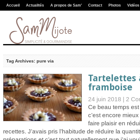
Accueil
Actualités
A propos de Sam’
Contact
Photos
Vidéos
Tag Archives: pure via
Tartelettes 
framboise
24 juin 2018 |
2 Co
Ce beau temps est 
c’est encore mieux
faire plaisir en réd
recettes. J’avais pris l’habitude de réduire la quan
préparations et c’est tout naturellement que j’ai vou