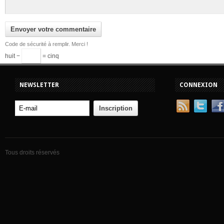
Code de sécurité à remplir. Merci !
huit −
= cinq
NEWSLETTER
CONNEXION
Tous droits réservés