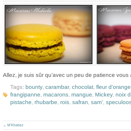
Allez, je suis sûr qu’avec un peu de patience vous 
Tags:
bounty
,
carambar
,
chocolat
,
fleur d'orange
frangipanne
,
macarons
,
mangue
,
Mickey
,
noix 
pistache
,
rhubarbe
,
rois
,
safran
,
sam'
,
speculoo
←
M’Khabez