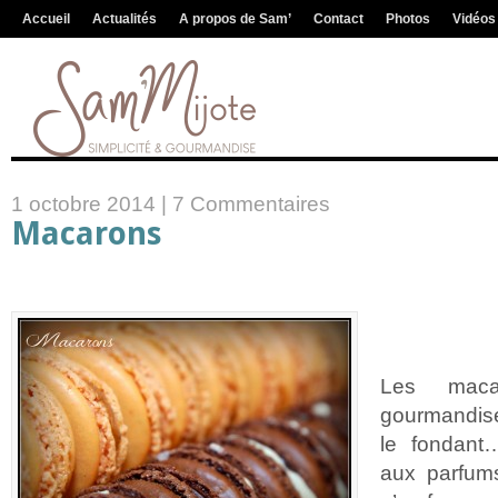
Accueil
Actualités
A propos de Sam’
Contact
Photos
Vidéos
1 octobre 2014 |
7 Commentaires
Macarons
Les macar
gourmandise 
le fondan
aux parfum