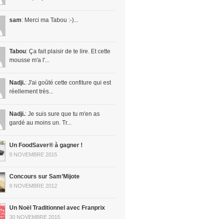
sam
: Merci ma Tabou :-)...
Tabou
: Ça fait plaisir de te lire. Et cette
mousse m'a l'...
Nadji.
: J'ai goûté cette confiture qui est
réellement très...
Nadji.
: Je suis sure que tu m'en as
gardé au moins un. Tr...
Un FoodSaver® à gagner !
9 NOVEMBRE 2015
Concours sur Sam’Mijote
8 NOVEMBRE 2012
Un Noël Traditionnel avec Franprix
30 NOVEMBRE 2015