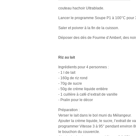
couteau hachoir Ultrablade.
Lancer le programme Soupe P1 à 100°C pour 
Saler et poivrer à la fin de la cuisson.
Déposer des dés de Fourme d’Ambert, des noiset
Riz au lait
Ingrédients pour 4 personnes :
- 1 l de lait
- 160g de riz rond
- 70g de sucre
- 50g de crème liquide entière
- 1 cuillère à café d’extrait de vanille
- Pralin pour le décor
Préparation :
Verser le lait dans le bol muni du Mélangeur.
Ajouter la crème liquide, le sucre, l’extrait de va
programmer Vitesse 3 à 95° pendant environ 8
le bouchon du couvercle.