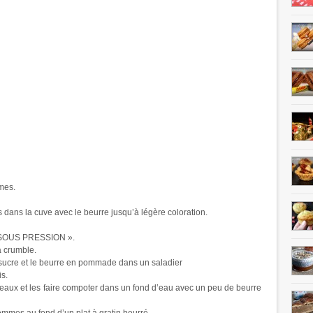
mes.
ans la cuve avec le beurre jusqu’à légère coloration.
« SOUS PRESSION ».
à crumble.
 sucre et le beurre en pommade dans un saladier
is.
aux et les faire compoter dans un fond d’eau avec un peu de beurre
mmes au fond d’un plat à gratin beurré.