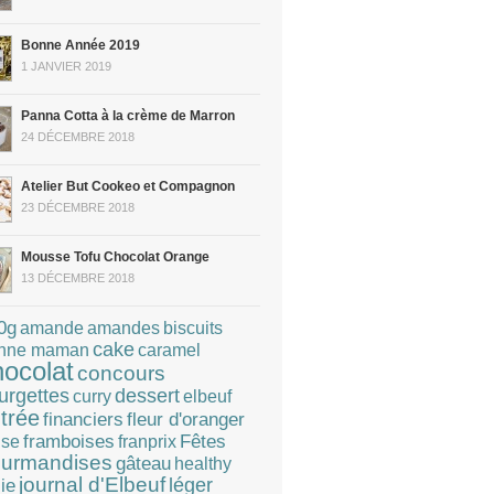
Bonne Année 2019
1 JANVIER 2019
Panna Cotta à la crème de Marron
24 DÉCEMBRE 2018
Atelier But Cookeo et Compagnon
23 DÉCEMBRE 2018
Mousse Tofu Chocolat Orange
13 DÉCEMBRE 2018
0g
amandes
amande
biscuits
cake
caramel
nne maman
hocolat
concours
dessert
urgettes
curry
elbeuf
trée
financiers
fleur d'oranger
Fêtes
framboises
franprix
ise
urmandises
gâteau
healthy
journal d'Elbeuf
léger
lie