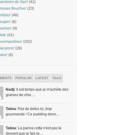
ventures de Sam'
(41)
Amuses Bouches'
(23)
ntrées'
(48)
oupes'
(6)
uiches'
(9)
lats'
(41)
ourmandises'
(202)
acarons'
(26)
ains'
(6)
MENTS
POPULAR
LATEST
TAGS
Nadji
: Il est temps que je m'achète des
graines de chia ...
Tabou
: Pas de detox ici, trop
gourmande ! Ce pudding donn...
Tabou
: La panna cotta n'est pas le
dessert que je fais le...