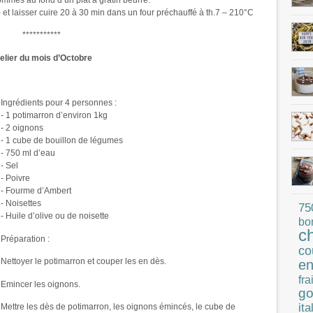
 et laisser cuire 20 à 30 min dans un four préchauffé à th.7 – 210°C
***********
elier du mois d’Octobre
Ingrédients pour 4 personnes :
- 1 potimarron d’environ 1kg
- 2 oignons
- 1 cube de bouillon de légumes
- 750 ml d’eau
- Sel
- Poivre
- Fourme d’Ambert
- Noisettes
75
- Huile d’olive ou de noisette
bo
c
Préparation :
co
Nettoyer le potimarron et couper les en dès.
en
fra
Emincer les oignons.
go
ita
Mettre les dès de potimarron, les oignons émincés, le cube de