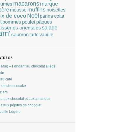
macarons
marque
gumes
muffins
père
mousse
noisettes
Noël
ix de coco
panna cotta
pommes
poulet
pâques
t
tisseries orientales
salade
am'
saumon
tarte
vanille
VIDÉOS
Mag – Fondant au chocolat allégé
nie
au café
 de cheesecake
ciers
u aux chocolat et aux amandes
ns aux pépites de chocolat
ouille Légère