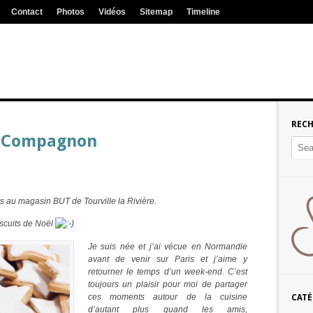
Contact
Photos
Vidéos
Sitemap
Timeline
REC
t Compagnon
s au magasin BUT de Tourville la Rivière.
iscuits de Noël
Je suis née et j’ai vécue en Normandie
avant de venir sur Paris et j’aime y
retourner le temps d’un week-end. C’est
toujours un plaisir pour moi de partager
ces moments autour de la cuisine
CATÉ
d’autant plus quand les amis,