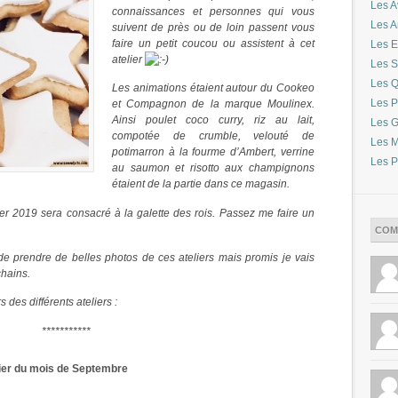
Les A
connaissances et personnes qui vous
Les 
suivent de près ou de loin passent vous
faire un petit coucou ou assistent à cet
Les E
atelier
Les S
Les Q
Les animations étaient autour du Cookeo
Les P
et Compagnon de la marque Moulinex.
Ainsi poulet coco curry, riz au lait,
Les G
compotée de crumble, velouté de
Les M
potimarron à la fourme d’Ambert, verrine
Les P
au saumon et risotto aux champignons
étaient de la partie dans ce magasin.
ier 2019 sera consacré à la galette des rois. Passez me faire un
COM
 de prendre de belles photos de ces ateliers mais promis je vais
chains.
s des différents ateliers :
***********
ier du mois de Septembre