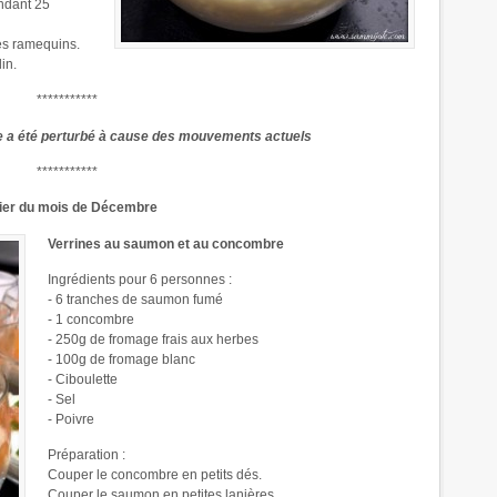
endant 25
es ramequins.
in.
***********
e a été perturbé à cause des mouvements actuels
***********
lier du mois de Décembre
Verrines au saumon et au concombre
Ingrédients pour 6 personnes :
- 6 tranches de saumon fumé
- 1 concombre
- 250g de fromage frais aux herbes
- 100g de fromage blanc
- Ciboulette
- Sel
- Poivre
Préparation :
Couper le concombre en petits dés.
Couper le saumon en petites lanières.