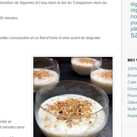
bouillon de légumes et l’eau dans le bol du Companion muni du
lé
re
no
35 minutes.
pla
pâ
s
tes concassées et un filet d’huile d’olive avant de déguster.
MES 
100% 
Brow
Cake 
Dôme
Finan
Gâtea
Muffi
Ratat
nille et
8 minutes sans