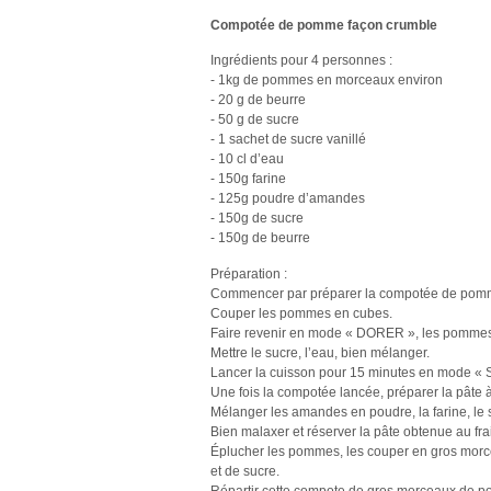
Compotée de pomme façon crumble
Ingrédients pour 4 personnes :
- 1kg de pommes en morceaux environ
- 20 g de beurre
- 50 g de sucre
- 1 sachet de sucre vanillé
- 10 cl d’eau
- 150g farine
- 125g poudre d’amandes
- 150g de sucre
- 150g de beurre
Préparation :
Commencer par préparer la compotée de pom
Couper les pommes en cubes.
Faire revenir en mode « DORER », les pommes d
Mettre le sucre, l’eau, bien mélanger.
Lancer la cuisson pour 15 minutes en mode 
Une fois la compotée lancée, préparer la pâte 
Mélanger les amandes en poudre, la farine, le
Bien malaxer et réserver la pâte obtenue au fra
Éplucher les pommes, les couper en gros morce
et de sucre.
Répartir cette compote de gros morceaux de po