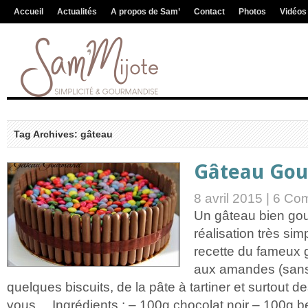
Accueil
Actualités
A propos de Sam’
Contact
Photos
Vidéos
Tag Archives: gâteau
Gâteau Go
8 avril 2015 |
6 Com
Un gâteau bien go
réalisation très simp
recette du fameux 
aux amandes (sans l
quelques biscuits, de la pâte à tartiner et surtout d
vous… Ingrédients : – 100g chocolat noir – 100g 