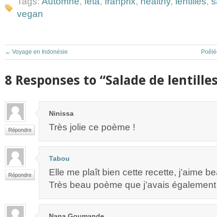
Tags:
Automne
,
feta
,
franprix
,
healthy
,
lentilles
,
s
vegan
←
Voyage en Indonésie
Poêlé
8 Responses to “Salade de lentille
Ninissa
Très jolie ce poème !
Répondre
Tabou
Elle me plaît bien cette recette, j’aime be
Répondre
Très beau poème que j’avais également 
Nana Goumande