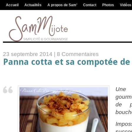
Accueil
Actualités
A propos de Sam’
Contact
Photos
Vidéos
23 septembre 2014 |
8 Commentaires
Panna cotta et sa compotée d
Une
gourm
de p
bouc
Imposs
succo