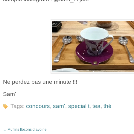
Ne perdez pas une minute !!!
Sam’
Tags:
concours
,
sam'
,
special t
,
tea
,
thé
←
Muffins flocons d’avoine