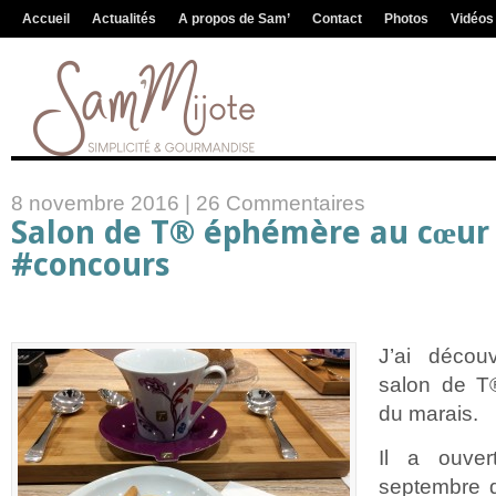
Accueil
Actualités
A propos de Sam’
Contact
Photos
Vidéos
8 novembre 2016 |
26 Commentaires
Salon de T® éphémère au cœur 
#concours
J’ai découv
salon de 
du marais.
Il a ouve
septembre d