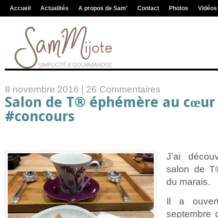
Accueil
Actualités
A propos de Sam’
Contact
Photos
Vidéos
8 novembre 2016 |
26 Commentaires
Salon de T® éphémère au cœur 
#concours
J’ai découv
salon de 
du marais.
Il a ouve
septembre d