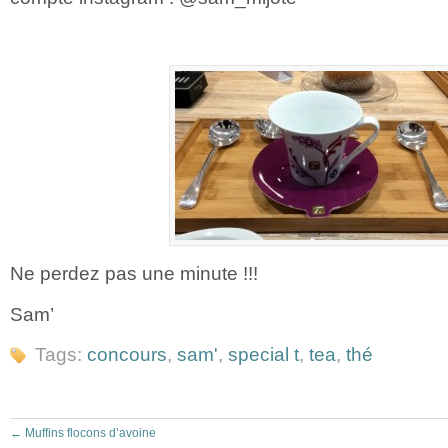
Ne perdez pas une minute !!!
Sam’
Tags:
concours
,
sam'
,
special t
,
tea
,
thé
←
Muffins flocons d’avoine